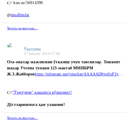
👉 kun.uz/56914398
@
muallimlar
Читать полностью…
Ўқитувчи
27 January 2018 17:09
Ота-оналар мажлисини ўтказиш учун тавсиялар. Тошкент
шаҳар Учтепа тумани 123-мактаб ММИБРМ
Ж.З.Жабборов
https://telegram.me/joinchat/AAAAAD8vuSxP2ygIKYoEuQ
ᅠ
👉
"Ўқитувчи" каналига қўшилинг!
Дўстларингизга ҳам улашинг!
Читать полностью…