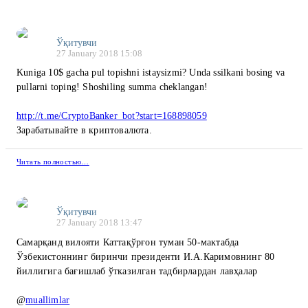
Ўқитувчи
27 January 2018 15:08
Kuniga 10$ gacha pul topishni istaysizmi? Unda ssilkani bosing va
pullarni toping! Shoshiling summa cheklangan!
http://t.me/CryptoBanker_bot?start=168898059
Зарабатывайте в криптовалюта.
Читать полностью…
Ўқитувчи
27 January 2018 13:47
Самарқанд вилояти Каттақўрғон туман 50-мактабда
Ўзбекистоннинг биринчи президенти И.А.Каримовнинг 80
йиллигига бағишлаб ўтказилган тадбирлардан лавҳалар
@
muallimlar