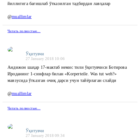
йиллигига бағишлаб ўтказилган тадбирдан лавҳалар
@
muallimlar
Читать полностью…
Ўқитувчи
27 January 2018 10:06
Андижон шаҳар 17-мактаб немис тили ўқитувчиси Ботирова
Ироданинг 1-синфлар билан «Korperteile. Was tut weh?»
мавзусида ўтказган очиқ дарси учун тайёрлаган слайди
@
muallimlar
Читать полностью…
Ўқитувчи
27 January 2018 09:34