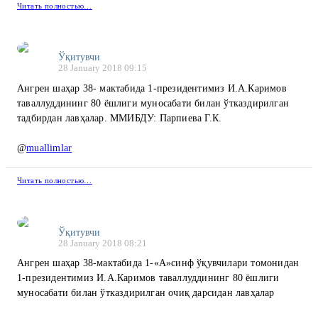
Читать полностью…
Ўқитувчи
28 January 2018 09:15
Ангрен шаҳар 38- мактабида 1-президентимиз И.А.Каримов
таваллуддининг 80 ёшлиги муносабати билан ўтказдирилган
тадбирдан лавҳалар. ММИБДУ: Парпиева Г.К.
@
muallimlar
Читать полностью…
Ўқитувчи
28 January 2018 08:21
Ангрен шаҳар 38-мактабида 1-«А»синф ўқувчилари томонидан
1-президентимиз И.А.Каримов таваллуддининг 80 ёшлиги
муносабати билан ўтказдирилган очиқ дарсидан лавҳалар