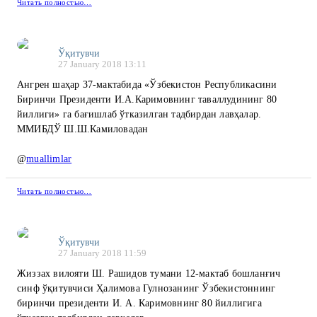
Читать полностью…
Ўқитувчи
27 January 2018 13:11
Ангрен шаҳар 37-мактабида «Ўзбекистон Республикасини
Биринчи Президенти И.А.Каримовнинг таваллудининг 80
йиллиги» га бағишлаб ўтказилган тадбирдан лавҳалар.
ММИБДЎ Ш.Ш.Камиловадан
@
muallimlar
Читать полностью…
Ўқитувчи
27 January 2018 11:59
Жиззах вилояти Ш. Рашидов тумани 12-мактаб бошланғич
синф ўқитувчиси Ҳалимова Гулнозанинг Ўзбекистоннинг
биринчи президенти И. А. Каримовнинг 80 йиллигига