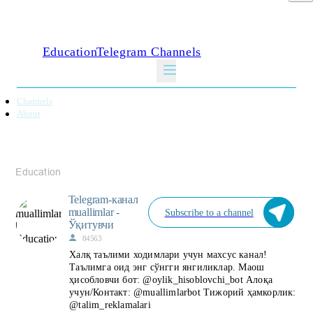
Education
Telegram Channels
Channels
About
Telegram-канал
muallimlar -
Subscribe to a channel
Ўқитувчи
84563
Халқ таълими ходимлари учун махсус канал!
Таълимга оид энг сўнгги янгиликлар. Маош
ҳисобловчи бот: @oylik_hisoblovchi_bot Алоқа
учун/Контакт: @muallimlarbot Тижорий ҳамкорлик:
@talim_reklamalari