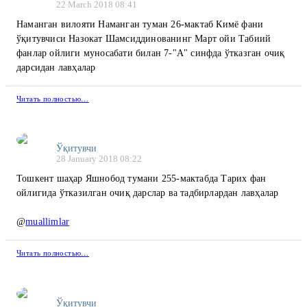
22 March 2018 08:41
Наманган вилояти Наманган туман 26-мактаб Кимё фани
ўқитувчиси Назокат Шамсиддинованинг Март ойи Табиий
фанлар ойлиги муносабати билан 7-"A" синфда ўтказган очиқ
дарсидан лавҳалар
Читать полностью…
Ўқитувчи
28 January 2018 08:22
Тошкент шаҳар Яшнобод тумани 255-мактабда Тарих фан
ойлигида ўтказилган очиқ дарслар ва тадбирлардан лавҳалар
@
muallimlar
Читать полностью…
Ўқитувчи