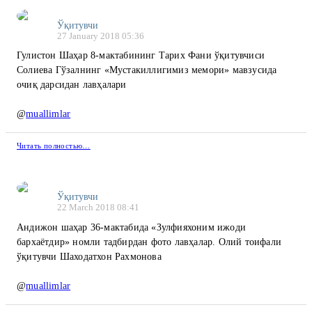
Ўқитувчи
27 January 2018 05:36
Гулистон Шаҳар 8-мактабининг Тарих Фани ўқитувчиси
Солиева Гўзалнинг «Мустакиллигимиз мемори» мавзусида
очиқ дарсидан лавҳалари
@
muallimlar
Читать полностью…
Ўқитувчи
22 March 2018 08:41
Андижон шаҳар 36-мактабида «Зулфияхоним ижоди
бархаётдир» номли тадбирдан фото лавҳалар. Олий тоифали
ўқитувчи Шаходатхон Рахмонова
@
muallimlar