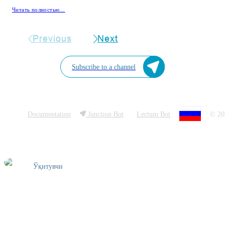
Читать полностью…
Previous
Next
Subscribe to a channel
Documentation
Junction Bot
Lectum Bot
© 20
Ўқитувчи