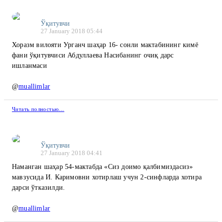
Ўқитувчи
27 January 2018 05:44
Хоразм вилояти Урганч шаҳар 16- сонли мактабининг кимё
фани ўқитувчиси Абдуллаева Насибанинг очиқ дарс
ишланмаси
@
muallimlar
Читать полностью…
Ўқитувчи
27 January 2018 04:41
Наманган шаҳар 54-мактабда «Сиз доимо қалбимиздасиз»
мавзусида И. Каримовни хотирлаш учун 2-синфларда хотира
дарси ўтказилди.
@
muallimlar