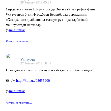
28 January 2018 05:27
Сирдарё вилояти Ширин шаҳар 3-мактаб география фани
ўқитувчиси 6-синф раҳбари Бердиёрова Зарифанинг
«Хотирангиз қалбимизда мангу» рукнида тарбиявий
машғулотдан лавҳалар
@
muallimlar
Читать полностью…
Ўқитувчи
27 January 2018 18:49
Президентга топширилган мактаб қачон иш бошлайди?
📸 👉
http://kun.uz/02655200
@
muallimlar
Читать полностью…