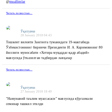
@
muallimlar
Читать полностью…
Ўқитувчи
28 January 2018 04:43
Тошкент вилояти Зангиота туманидаги 19-мактабида
Ўзбекистоннинг биринчи Президенти И. А. Каримовнинг 80
йиллиги муносабати «Хотира муқаддас-қадр абадий»
мавзусида ўтказилган тадбирдан лавҳалар
Читать полностью…
Ўқитувчи
27 January 2018 18:49
“Намунавий таълим муассасаси” мавзусида кўргазмали
семинар ташкил этилди