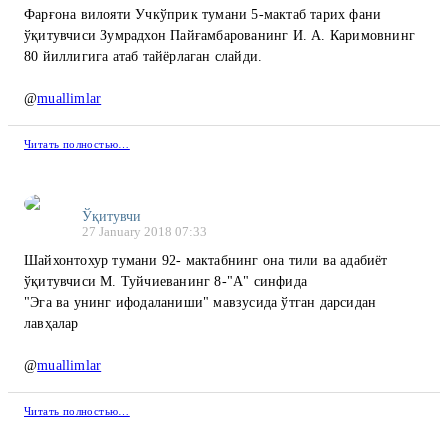
Фарғона вилояти Учкўприк тумани 5-мактаб тарих фани
ўқитувчиси Зумрадхон Пайғамбарованинг И. А. Каримовнинг
80 йиллигига атаб тайёрлаган слайди.
@
muallimlar
Читать полностью…
Ўқитувчи
27 January 2018 07:33
Шайхонтохур тумани 92- мактабнинг она тили ва адабиёт
ўқитувчиси М. Туйчиеванинг 8-"А" синфида
"Эга ва унинг ифодаланиши" мавзусида ўтган дарсидан
лавҳалар
@
muallimlar
Читать полностью…