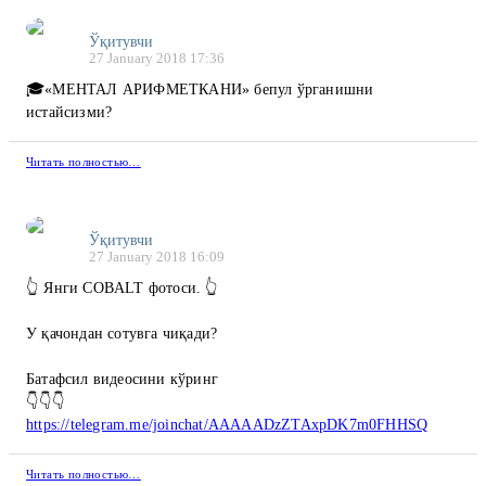
Ўқитувчи
27 January 2018 17:36
🎓«МЕНТАЛ АРИФМЕТКАНИ» бепул ўрганишни
истайсизми?
Читать полностью…
Ўқитувчи
27 January 2018 16:09
👆 Янги COBALT фотоси. 👆
У қачондан сотувга чиқади?
Батафсил видеосини кўринг
👇👇👇
https://telegram.me/joinchat/AAAAADzZTAxpDK7m0FHHSQ
Читать полностью…