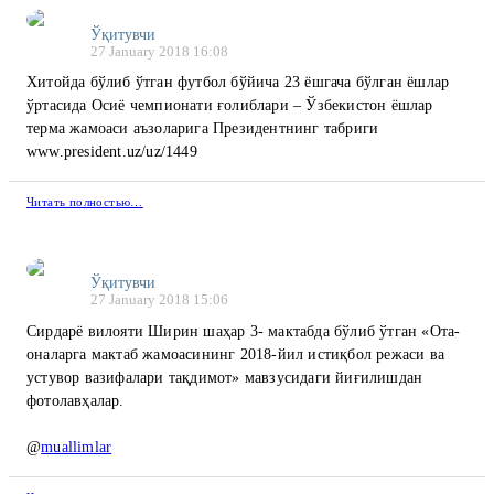
Ўқитувчи
27 January 2018 16:08
Хитойда бўлиб ўтган футбол бўйича 23 ёшгача бўлган ёшлар
ўртасида Осиё чемпионати ғолиблари – Ўзбекистон ёшлар
терма жамоаси аъзоларига Президентнинг табриги
www.president.uz/uz/1449
Читать полностью…
Ўқитувчи
27 January 2018 15:06
Сирдарё вилояти Ширин шаҳар 3- мактабда бўлиб ўтган «Ота-
оналарга мактаб жамоасининг 2018-йил истиқбол режаси ва
устувор вазифалари тақдимот» мавзусидаги йиғилишдан
фотолавҳалар.
@
muallimlar