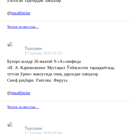
ўтказган тадбирдан лавҳалар
@
muallimlar
Читать полностью…
Ўқитувчи
27 January 2018 10:15
Бухоро шаҳар 26-мактаб 9-«А»синфида
«И. А. Каримовнинг Мустақил Ўзбекистон тараққиётида
тутган ўрни» мавзусида очиқ дарсидан лавҳалар
Синф раҳбари: Ғиёсова. Фируза
@
muallimlar
Читать полностью…
Ўқитувчи
27 January 2018 10:04