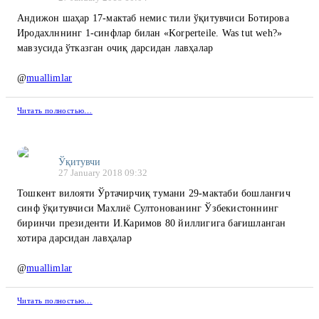
Андижон шаҳар 17-мактаб немис тили ўқитувчиси Ботирова
Иродахлннинг 1-синфлар билан «Korperteile. Was tut weh?»
мавзусида ўтказган очиқ дарсидан лавҳалар
@
muallimlar
Читать полностью…
Ўқитувчи
27 January 2018 09:32
Тошкент вилояти Ўртачирчиқ тумани 29-мактаби бошланғич
синф ўқитувчиси Махлиё Султонованинг Ўзбекистоннинг
биринчи президенти И.Каримов 80 йиллигига бағишланган
хотира дарсидан лавҳалар
@
muallimlar
Читать полностью…