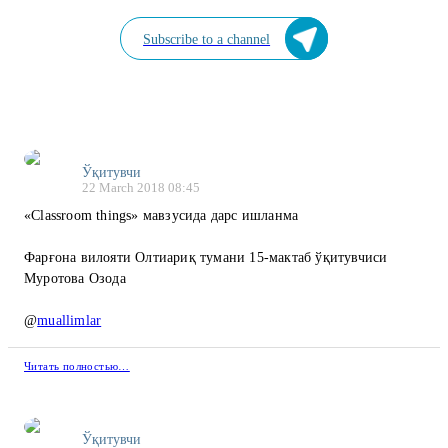
Subscribe to a channel
Ўқитувчи
22 March 2018 08:45
«Classroom things» мавзусида дарс ишланма
Фарғона вилояти Олтиариқ тумани 15-мактаб ўқитувчиси
Муротова Озода
@
muallimlar
Читать полностью…
Ўқитувчи