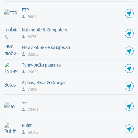
FTP
88814
Nat mobile & Computers
83764
Мои любимые юморески
82202
ТупичокДеграданта
76633
Alphas, Betas & Omegas
74930
че
70461
Pufitt
69706