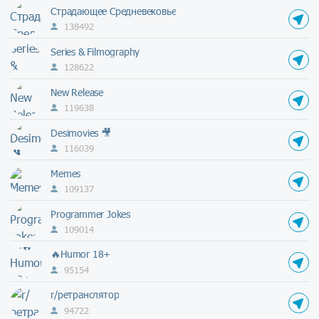
Страдающее Средневековье
138492
Series & Filmography
128622
New Release
119638
Desimovies 🎥
116039
Memes
109137
Programmer Jokes
109014
🔥Humor 18+
95154
r/ретранслятор
94722