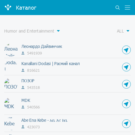
Каталог
Леонардо Дайвинчик
5491939
Kanallani Dodasi | Расмий канал
816621
ПОЗОР
543518
MDK
540566
Abe Ena Kebe - አቤ እና ከቤ
423073