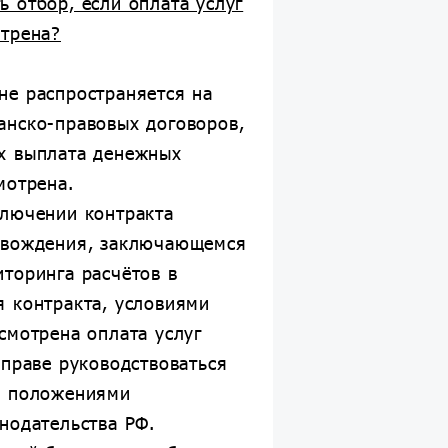
ь отбор, если оплата услуг
отрена?
не распространяется на
анско-правовых договоров,
х выплата денежных
мотрена.
ключении контракта
овождения, заключающемся
торинга расчётов в
я контракта, условиями
смотрена оплата услуг
вправе руководствоваться
в положениями
нодательства РФ.