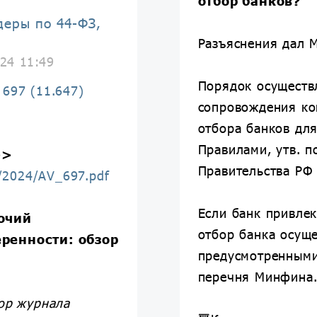
отбор банков?
деры по 44-ФЗ,
Разъяснения дал 
24 11:49
Порядок осуществ
697 (11.647)
сопровождения ко
.
отбора банков для
Правилами, утв. п
>>
Правительства РФ 
f/2024/AV_697.pdf
Если банк привлек
мочий
отбор банка осуще
ренности: обзор
предусмотренным
перечня Минфина
тор журнала