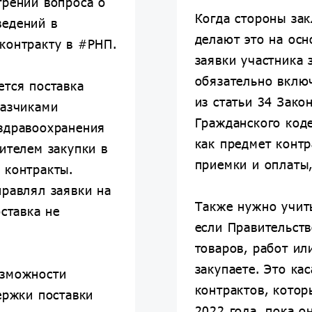
трении вопроса о
Когда стороны за
ведений в
делают это на осн
контракту в #РНП.
заявки участника 
обязательно вклю
ется поставка
из статьи 34 Зако
казчиками
Гражданского коде
здравоохранения
как предмет контр
ителем закупки в
приемки и оплаты,
 контракты.
правлял заявки на
Также нужно учит
оставка не
если Правительств
товаров, работ ил
закупаете. Это ка
озможности
контрактов, котор
ержки поставки
2022 года, пока о