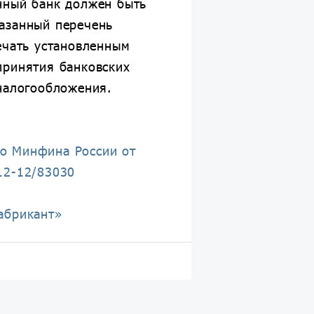
нный банк должен быть
азанный перечень
ечать установленным
принятия банковских
 налогообложения.
о Минфина России от
12-12/83030
абрикант»