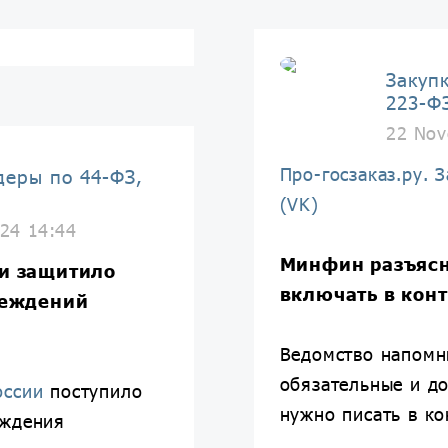
Закуп
223-Ф
22 Nov
Про-госзаказ.ру. 
деры по 44-ФЗ,
(VK)
24 14:44
Минфин разъясн
и защитило
включать в кон
реждений
Ведомство напомни
обязательные и д
оссии
поступило
нужно писать в ко
еждения