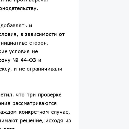
онодательству.
 добавлять и
ловия, в зависимости от
инициативе сторон.
кие условия не
кону № 44-ФЗ и
ксу, и не ограничивали
етил, что при проверке
ения рассматриваются
каждом конкретном случае,
нимают решение, исходя из
в дела.