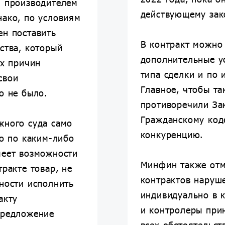
м производителем
действующему зак
нако, по условиям
ен поставить
В контракт можно
ства, который
дополнительные ус
ых причин
типа сделки и по 
свои
Главное, чтобы та
о не было.
противоречили За
Гражданскому коде
жного суда само
конкуренцию.
то по каким-либо
меет возможности
Минфин также отм
тракте товар, не
контрактов наруш
ности исполнить
индивидуально в 
акту
и контролеры при
предложение
всех обстоятельст