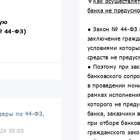
🔻
Как осуществлят
банка не предусм
ную
● Закон № 44-ФЗ 
№ 44-ФЗ)
заключение гражд
условиями которы
средств не предус
● Поэтому при за
банковского сопр
в проведении мони
рамках исполнени
которого не преду
банка, заказчики 
деры по 44-ФЗ,
при отборе банко
24 09:00
гражданского зако