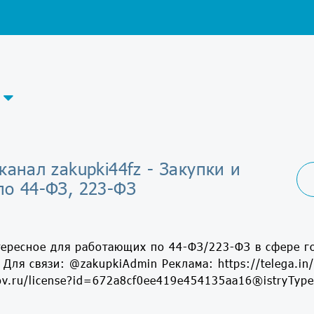
канал zakupki44fz - Закупки и
по 44-ФЗ, 223-ФЗ
тересное для работающих по 44-ФЗ/223-ФЗ в сфере го
Для связи: @zakupkiAdmin Реклама: https://telega.in/
gov.ru/license?id=672a8cf0ee419e454135aa16®istryTyp