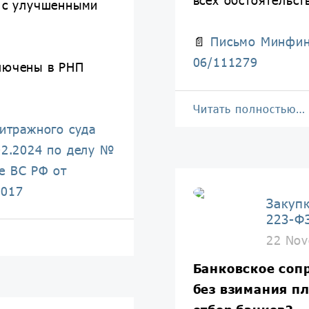
а с улучшенными
📄
Письмо Минфин
06/111279
лючены в РНП
Читать полностью…
итражного суда
02.2024 по делу №
е ВС РФ от
7017
Закуп
223-Ф
22 Nov
Банковское соп
без взимания пл