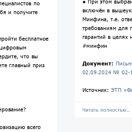
● При этом выбра
пециалистов по
включён в вышеук
ебя и получите
Минфина, т.е. отв
требованиям для 
гарантий в целях
ройти бесплатное
#минфин
 цифровым
ердите, что вы
Документ:
Письм
ите главный приз
02.09.2024 № 02-
Источник:
ЭТП «Ф
ирование?
Читать полностью…
ровизацию всего