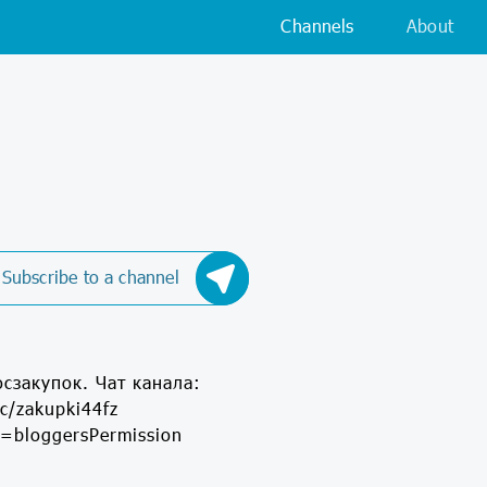
Channels
About
Subscribe to a channel
сзакупок. Чат канала:
c/zakupki44fz
e=bloggersPermission