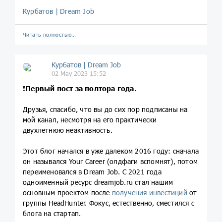
Курбатов | Dream Job
Читать полностью…
Курбатов | Dream Job
02 May 2023 15:52
❗️
Первый
пост за полтора года
.
Друзья, спасибо, что вы до сих пор подписаны на
мой канал, несмотря на его практически
двухлетнюю неактивность.
Этот блог начался в уже далеком 2016 году: cначала
он назывался Your Career (олдфаги вспомнят), потом
переименовался в Dream Job. C 2021 года
одноименный ресурс dreamjob.ru стал нашим
основным проектом после
получения инвестиций
от
группы HeadHunter. Фокус, естественно, сместился с
блога на стартап.