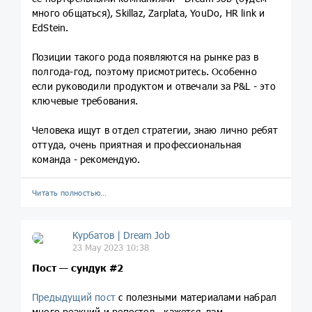
много общаться), Skillaz, Zarplata, YouDo, HR link и
EdStein.
Позиции такого рода появляются на рынке раз в
полгода-год, поэтому присмотритесь. Особенно
если руководили продуктом и отвечали за P&L - это
ключевые требования.
Человека ищут в отдел стратегии, знаю лично ребят
оттуда, очень приятная и профессиональная
команда - рекомендую.
Читать полностью…
Курбатов | Dream Job
23 May 2023 10:38
Пост — сундук
#2
Предыдущий пост
с полезными материалами набрал
много реакций и репостов - кажется, вам