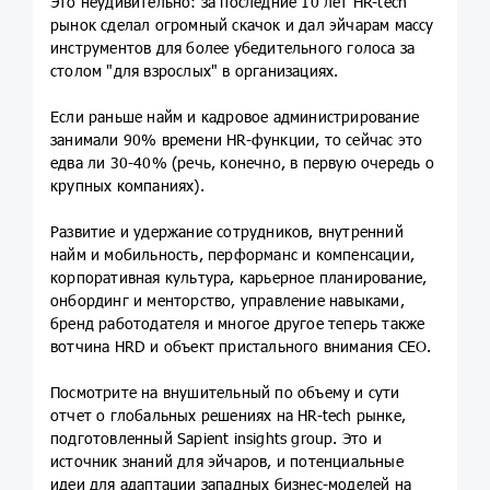
Это неудивительно: за последние 10 лет HR-tech
рынок сделал огромный скачок и дал эйчарам массу
инструментов для более убедительного голоса за
столом "для взрослых" в организациях.
Если раньше найм и кадровое администрирование
занимали 90% времени HR-функции, то сейчас это
едва ли 30-40% (речь, конечно, в первую очередь о
крупных компаниях).
Развитие и удержание сотрудников, внутренний
найм и мобильность, перформанс и компенсации,
корпоративная культура, карьерное планирование,
онбординг и менторство, управление навыками,
бренд работодателя и многое другое теперь также
вотчина HRD и объект пристального внимания CEO.
Посмотрите на внушительный по объему и сути
отчет о глобальных решениях на HR-tech рынке,
подготовленный Sapient insights group. Это и
источник знаний для эйчаров, и потенциальные
идеи для адаптации западных бизнес-моделей на