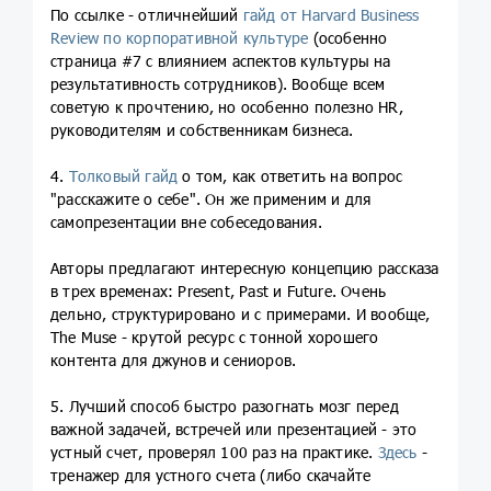
По ссылке - отличнейший
гайд от Harvard Business
Review по корпоративной культуре
(особенно
страница #7 с влиянием аспектов культуры на
результативность сотрудников). Вообще всем
советую к прочтению, но особенно полезно HR,
руководителям и собственникам бизнеса.
4.
Толковый гайд
о том, как ответить на вопрос
"расскажите о себе". Он же применим и для
самопрезентации вне собеседования.
Авторы предлагают интересную концепцию рассказа
в трех временах: Present, Past и Future. Очень
дельно, структурировано и с примерами. И вообще,
The Muse - крутой ресурс с тонной хорошего
контента для джунов и сениоров.
5. Лучший способ быстро разогнать мозг перед
важной задачей, встречей или презентацией - это
устный счет, проверял 100 раз на практике.
Здесь
-
тренажер для устного счета (либо скачайте