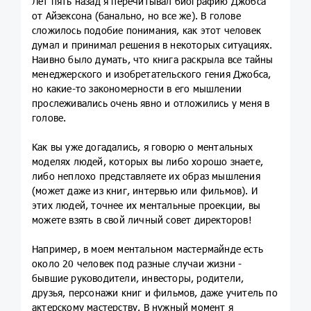
Лет пять назад я перечитывал биографию Джобса
от Айзексона (банально, но все же). В голове
сложилось подобие понимания, как этот человек
думал и принимал решения в некоторых ситуациях.
Наивно было думать, что книга раскрыла все тайны
менеджерского и изобретательского гения Джобса,
но какие-то закономерности в его мышлении
прослеживались очень явно и отложились у меня в
голове.
Как вы уже догадались, я говорю о ментальных
моделях людей, которых вы либо хорошо знаете,
либо неплохо представляете их образ мышления
(может даже из книг, интервью или фильмов). И
этих людей, точнее их ментальные проекции, вы
можете взять в свой личный совет директоров!
Например, в моем ментальном мастермайнде есть
около 20 человек под разные случаи жизни -
бывшие руководители, инвесторы, родители,
друзья, персонажи книг и фильмов, даже учитель по
актерскому мастерству. В нужный момент я