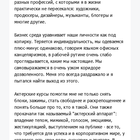
разных профессий, с которыми я в жизни
практически не пересекался: художники,
продюсеры, дизайнеры, музыканты, блогеры и
многие другие.
Бизнес среда уравнивает наши личности как под
копирку. Теряется индивидуальность, мы одеваемся
плюс-минус одинаково, говорим языком офисных
канцеляризмов, в рабочей рутине очень слабо
проглядывается, какие мы настоящие. Мы
самовыражаемся в очень узком коридоре
дозволенного. Меня это всегда раздражало и я
пытался найти выход из этого.
Актерские курсы помогли мне не только снять
блоки, зажимы, стать свободнее и раскрепощеннее и
понять больше про то, кто я такой. Они также
прокачали так называемый "актерский аппарат":
владение телом, мимикой, голосом, эмоциями,
жестикуляцией, выступлением на публике - все то,
что требуется для успеха и в корпоративном мире, у
которого есть свои роли, сценарии и зрители. В