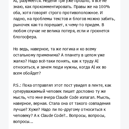
AI, разумеется. Недели три уже прошло, я всё не
знаю, как прокомментировать. Правы же на 100%
оба, хотя говорят строго противоположное. И
ладно, на проблемы текстов и блогов можно забить,
рыночек как-то порешает, к чему-то придем. В
любом случае не велика потеря, если и грохнется
блогосфера.
Но ведь, наверное, та же логика и ко всему
остальному применима? А планету в целом уже
жалко? Надо всё-таки понять, как к труду AI
относиться, и зачем люди нужны, когда AI их во
всем обойдет?
P.S.: Пока отправлял этот пост увидел в ленте, как
суперуважаемый человек пишет дословно ту же
мысль, что мне вчера Claude Code излагал. Мысль,
наверное, верная. Стала она от такого совпадения
лучше? Хуже? Надо ли по-другому относиться к
человеку? А к Claude Code?.. Вопросы, вопросы,
вопросы...