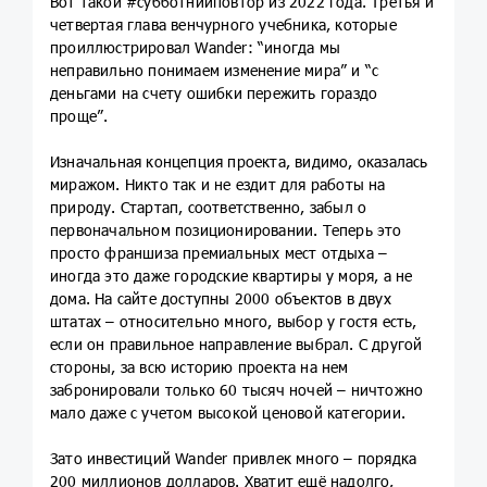
Вот такой #субботнийповтор из 2022 года. Третья и
четвертая глава венчурного учебника, которые
проиллюстрировал Wander: “иногда мы
неправильно понимаем изменение мира” и “с
деньгами на счету ошибки пережить гораздо
проще”.
Изначальная концепция проекта, видимо, оказалась
миражом. Никто так и не ездит для работы на
природу. Стартап, соответственно, забыл о
первоначальном позиционировании. Теперь это
просто франшиза премиальных мест отдыха –
иногда это даже городские квартиры у моря, а не
дома. На сайте доступны 2000 объектов в двух
штатах – относительно много, выбор у гостя есть,
если он правильное направление выбрал. С другой
стороны, за всю историю проекта на нем
забронировали только 60 тысяч ночей – ничтожно
мало даже с учетом высокой ценовой категории.
Зато инвестиций Wander привлек много – порядка
200 миллионов долларов. Хватит ещё надолго,