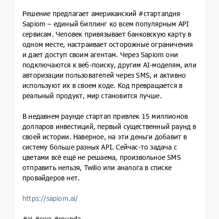
Решение предлагает американский #стартапдня
Sapiom – единый биллинг ко всем популярным API
сервисам. Человек привязывает банковскую карту в
одном месте, настраивает осторожные ограничения
и дает доступ своим агентам. Через Sapiom они
подключаются к веб-поиску, другим AI-моделям, или
авторизации пользователей через SMS, и активно
используют их в своем коде. Код превращается в
реальный продукт, мир становится лучше.
В недавнем раунде стартап привлек 15 миллионов
долларов инвестиций, первый существенный раунд в
своей истории. Наверное, на эти деньги добавит в
систему больше разных API. Сейчас-то задача с
цветами всё ещё не решаема, произвольное SMS
отправить нельзя, Twilio или аналога в списке
провайдеров нет.
https://sapiom.ai/
#ai #сша #rounda