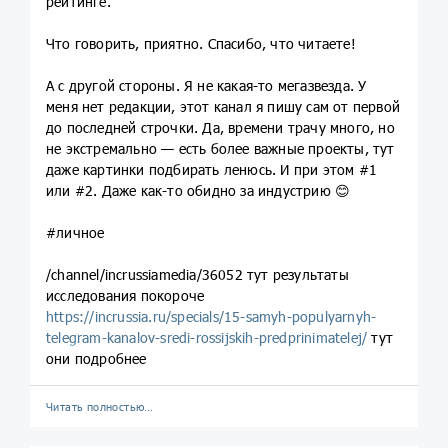
рейтинге.
Что говорить, приятно. Спасибо, что читаете!
А с другой стороны. Я не какая-то мегазвезда. У
меня нет редакции, этот канал я пишу сам от первой
до последней строчки. Да, времени трачу много, но
не экстремально — есть более важные проекты, тут
даже картинки подбирать ленюсь. И при этом #1
или #2. Даже как-то обидно за индустрию 😊
#личное
/channel/incrussiamedia/36052 тут результаты
исследования покороче
https://incrussia.ru/specials/15-samyh-populyarnyh-
telegram-kanalov-sredi-rossijskih-predprinimatelej/
тут
они подробнее
Читать полностью…