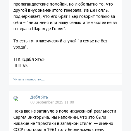
пропагандистские помойки, но любопытно то, что
другой внук знаменитого генерала, Ив Де Голль,
подчеркивает, что его брат Пьер говорит только за
себя – "не за меня или нашу семью и тем более не за
генерала Шарля де Голля".
То есть тут классический случай "в семье не без
урода".
ТГК «Дабл Ять»
💁🏼‍♀️ ѣѣ
Читать полностью…
Дабл Ять
08 September 2025 11:00
Пока вас не затянуло в поле искажённой реальности
Сергея Викторыча, мы напомним, что это были
никакие не "практики в западном стиле" — именно
СССР построил в 1961 году Берлинскую стену,