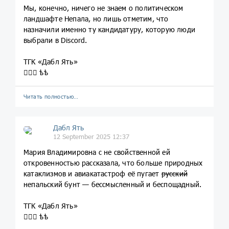
Мы, конечно, ничего не знаем о политическом
ландшафте Непала, но лишь отметим, что
назначили именно ту кандидатуру, которую люди
выбрали в Discord.
ТГК «Дабл Ять»
💁🏼‍♀️ ѣѣ
Читать полностью…
Дабл Ять
12 September 2025 12:37
Мария Владимировна с не свойственной ей
откровенностью рассказала, что больше природных
катаклизмов и авиакатастроф её пугает
русский
непальский бунт — бессмысленный и беспощадный.
ТГК «Дабл Ять»
💁🏼‍♀️ ѣѣ