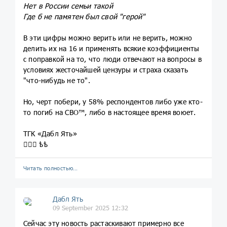
Нет в России семьи такой
Где б не памятен был свой "герой"
В эти цифры можно верить или не верить, можно
делить их на 16 и применять всякие коэффициенты
с поправкой на то, что люди отвечают на вопросы в
условиях жесточайшей цензуры и страха сказать
"что-нибудь не то".
Но, черт побери, у 58% респондентов либо уже кто-
то погиб на СВО™, либо в настоящее время воюет.
ТГК «Дабл Ять»
🤦🏼‍♀️ ѣѣ
Читать полностью…
Дабл Ять
09 September 2025 12:32
Сейчас эту новость растаскивают примерно все