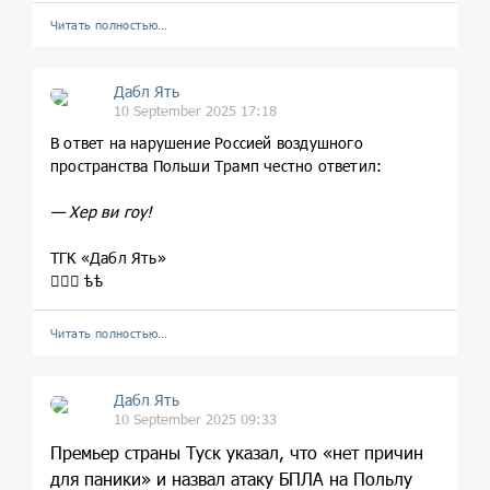
Читать полностью…
Дабл Ять
10 September 2025 17:18
В ответ на нарушение Россией воздушного
пространства Польши Трамп честно ответил:
— Хер ви гоу!
ТГК «Дабл Ять»
💁🏼‍♀️ ѣѣ
Читать полностью…
Дабл Ять
10 September 2025 09:33
Премьер страны Туск указал, что «нет причин
для паники» и назвал атаку БПЛА на Польлу