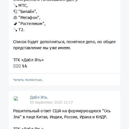
🪠 МТС,
🧻 "Билайн",
💩 "Мегафон",
🚽 "Ростелеком",
🪠 T2.
Список будет дополняться, понятное дело, но общее
представление мы уже имеем.
ТГК «Дабл Ять»
💁🏼‍♀️ ѣѣ
Читать полностью…
Дабл Ять
05 September 2025 11:17
Решительный ответ США на формирующуюся "Ось
Зла" в лице Китая, Индии, России, Ирана и КНДР.
ТГК «Дабл Ять»