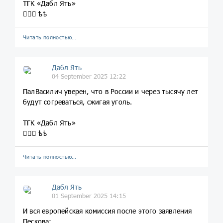
ТГК «Дабл Ять»
💁🏼‍♀️ ѣѣ
Читать полностью…
Дабл Ять
04 September 2025 12:22
ПалВасилич уверен, что в России и через тысячу лет
будут согреваться, сжигая уголь.
ТГК «Дабл Ять»
💁🏼‍♀️ ѣѣ
Читать полностью…
Дабл Ять
01 September 2025 14:15
И вся европейская комиссия после этого заявления
Пескова: