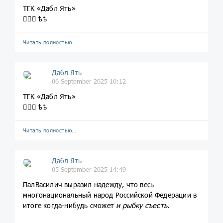
ТГК «Дабл Ять»
💁🏼‍♀️ ѣѣ
Читать полностью…
Дабл Ять
06 September 2025 10:12
ТГК «Дабл Ять»
💁🏼‍♀️ ѣѣ
Читать полностью…
Дабл Ять
05 September 2025 14:49
ПалВасилич выразил надежду, что весь
многонациональный народ Российской Федерации в
итоге когда-нибудь сможет
и рыбку съесть
.