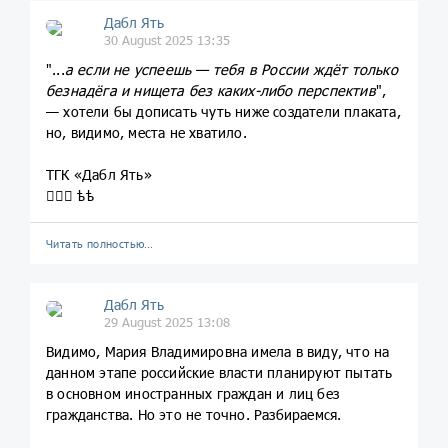
Дабл Ять
30 August 2025 13:35
"...
а если не успеешь — тебя в России ждёт только
безнадёга и нищета без каких-либо перспектив
",
— хотели бы дописать чуть ниже создатели плаката,
но, видимо, места не хватило.
ТГК «Дабл Ять»
💁🏼‍♀️ ѣѣ
Читать полностью…
Дабл Ять
29 August 2025 13:08
Видимо, Мария Владимировна имела в виду, что на
данном этапе российские власти планируют пытать
в основном иностранных граждан и лиц без
гражданства. Но это не точно. Разбираемся.