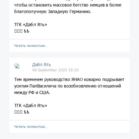
чтобы остановить массовое бегство немцев в более
благополучную Западную Германию.
ТГК «Дабл Ять»
💁🏼‍♀️ ѣѣ
Читать полностью…
Дабл Ять
06 September 2025 16:10
Тем временем руководство ЯНАО коварно подрывает
усилия ПалВасилича по возобновлению отношений
между РФ и США.
ТГК «Дабл Ять»
💁🏼‍♀️ ѣѣ
Читать полностью…