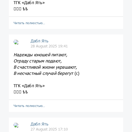
ТГК «Дабл Ять»
💁🏼‍♀️ ѣѣ
Читать полностью…
Дабл Ять
28 August 2025 19:41
Надежды юношей питают,
Отраду старым подают,
В счастливой жизни украшают,
В несчастный случай берегут
(с)
ТГК «Дабл Ять»
💁🏼‍♀️ ѣѣ
Читать полностью…
Дабл Ять
27 August 2025 17:10