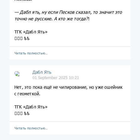
— Дабл ять, ну если Песков сказал, то значит это
точно не русские. А кто же тогда?
!
ТГК «Дабл Ять»
💁🏼‍♀️ ѣѣ
Читать полностью…
Дабл Ять
01 September 2025 10:21
Нет, это пока ещё не чипирование, но уже ошейник
с геометкой.
ТГК «Дабл Ять»
💁🏼‍♀️ ѣѣ
Читать полностью…