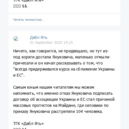
💁🏼‍♀️ ѣѣ
Читать полностью…
Дабл Ять
01 September 2025 14:25
Ничего, как говорится, не предвещало, но тут из-
под коряги достали Януковича, маленько отмыли-
причесали и он начал рассказывать о том, что
"всегда придерживался курса на сближение Украины
и ЕС".
Самым юным нашим читателям мы можем
напомнить, что именно отказ Януковича подписать
договор об ассоциации Украины и ЕС стал причиной
массовых протестов на Майдане, где силовики по
приказу Януковича расстреляли 104 человека.
ТГК «Дабл Ять»