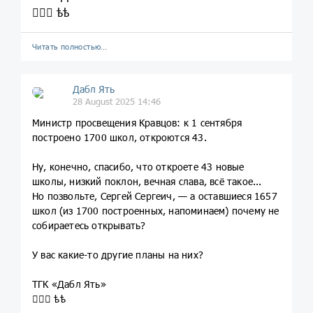
💁🏼‍♀️ ѣѣ
Читать полностью…
Дабл Ять
28 August 2025 14:46
Министр просвещения Кравцов: к 1 сентября
построено 1700 школ, откроются 43.
Ну, конечно, спасибо, что откроете 43 новые
школы, низкий поклон, вечная слава, всё такое...
Но позвольте, Сергей Сергеич, — а оставшиеся 1657
школ (из 1700 построенных, напоминаем) почему не
собираетесь открывать?
У вас какие-то другие планы на них?
ТГК «Дабл Ять»
💁🏼‍♀️ ѣѣ