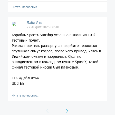
Читать полностью…
Дабл Ять
27 August 2025 08:48
Корабль SpaceX Starship успешно выполнил 10-й
тестовый полет.
Ракета-носитель развернула на орбите несколько
спутников-симуляторов, после чего приводнилась в
Индийском океане и взорвалась. Судя по
аплодисментам в командном пункте SpaceX, такой
финал тестовой миссии был плановым.
ТГК «Дабл Ять»
💁🏼‍♀️ ѣѣ
Читать полностью…
Previous
Next