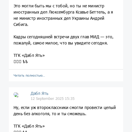
Это могли быть мы с тобой, но ты не министр
иностранных дел Люксембурга Ксавье Беттель, а я
не министр иностранных дел Украины Андрей
Сибига.
Кадры сегодняшней встречи двух глав МИД — это,
пожалуй, самое милое, что вы увидите сегодня.
ТГК «Дабл Ять»
💁🏼‍♀️ ѣѣ
Читать полностью…
Дабл Ять
12 September 2025 15:35
Ну, если уж второклассники смогли провести целый
день без алкоголя, то и ты сможешь.
ТГК «Дабл Ять»