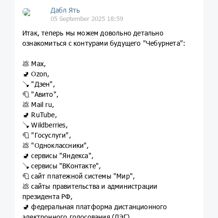
Дабл Ять
05 September 2025 18:59
Итак, теперь мы можем довольно детально
ознакомиться с контурами будущего "Чебурнета":
💩 Max,
🚽 Ozon,
🪠 "Дзен",
🧻 "Авито",
💩 Mail ru,
🚽 RuTube,
🪠 Wildberries,
🧻 "Госуслуги",
💩 "Oдноклассники",
🚽 сервисы "Яндекса",
🪠 сервисы "ВКонтакте",
🧻 сайт платежной системы "Мир",
💩 сайты правительства и администрации
президента РФ,
🚽 федеральная платформа дистанционного
электронного голосования (ДЭГ).