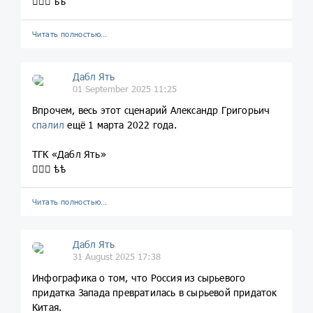
💁🏼‍♀️ ѣѣ
Читать полностью…
Дабл Ять
01 September 2025 11:25
Впрочем, весь этот сценарий Александр Григорьич
спалил
ещё 1 марта 2022 года.
ТГК «Дабл Ять»
💁🏼‍♀️ ѣѣ
Читать полностью…
Дабл Ять
31 August 2025 17:38
Инфографика о том, что Россия из сырьевого
придатка Запада превратилась в сырьевой придаток
Китая.