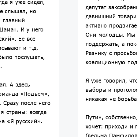
да я уже сидел,
депутат заксобран
не слышал, но
давнишний товари
й главный
активно продвига
Шаман. И у него
Они молодцы. Мы 
ский». Её все
поддержать, а пок
исывают и т.д.
Резнику с просьбо
было послушать,
коалиционную под
.
Я уже говорил, чт
ал. А здесь
выборы и проголос
команда «Подъем»,
никакая не борьба
. Сразу после него
я страны: всегда
Путин, собственно
а «Я русский».
хочет: приходи и 
(ведьма Памфилова