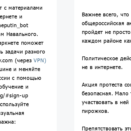
от с материалами
Важнее всего, что
ернете и
общероссийская ак
neputin_bot
пройдет не просто
ам Навального.
каждом районе ка
аркнете поможет
ь задачи разного
Политическое дейс
ny.com (через
VPN)
не в интернете.
шине и меняйте
ссии с помощью
Акция протеста с
 обучение и
безопасная. Мало 
rg/#sign-up
участвовать в ней
используйте
пирожков.
изуальная
важна:
Препятствовать эт