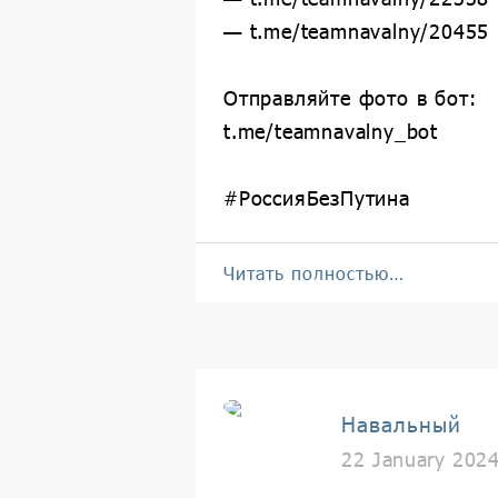
— t.me/teamnavalny/20455
Отправляйте фото в бот:
t.me/teamnavalny_bot
#РоссияБезПутина
Читать полностью…
Навальный
22 January 202