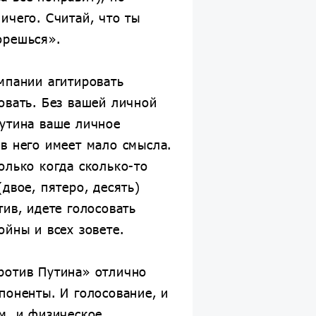
ичего. Считай, что ты
орешься».
мпании агитировать
овать. Без вашей личной
Путина ваше личное
в него имеет мало смысла.
олько когда сколько-то
(двое, пятеро, десять)
тив, идете голосовать
ойны и всех зовете.
ротив Путина» отлично
поненты. И голосование, и
м, и физическое