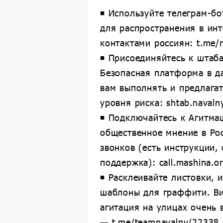
◾️ Используйте телеграм-б
для распространения в инт
контактами россиян: t.me/
◾️ Присоединяйтесь к штаб
Безопасная платформа в д
вам выполнять и предлагат
уровня риска: shtab.naval
◾️ Подключайтесь к Агитма
общественное мнение в Ро
звонков (есть инструкции,
поддержка): call.mashina.o
◾️ Расклеивайте листовки, 
шаблоны для граффити. В
агитация на улицах очень 
— t.me/teamnavalny/22338