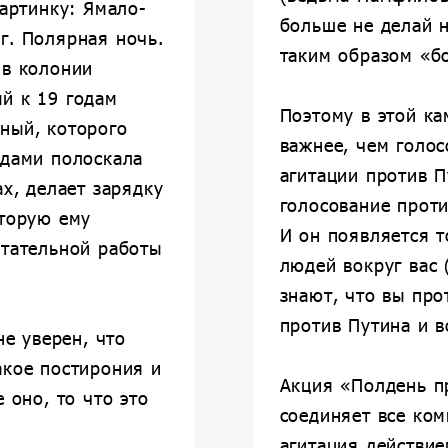
картинку: Ямало-
больше не делай н
г. Полярная ночь.
таким образом «б
 в колонии
й к 19 годам
Поэтому в этой ка
ный, которого
важнее, чем голос
одами полоскала
агитации против 
ах, делает зарядку
голосование проти
оторую ему
И он появляется т
итательной работы
людей вокруг вас 
знают, что вы про
против Путина и в
не уверен, что
акое постирония и
Акция «Полдень п
 оно, то что это
соединяет все ком
агитация действие