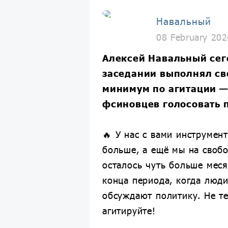
Навальный
08 February 202
Алексей Навальный сег
заседании выполнял св
минимум по агитации —
фсиновцев голосовать 
🔥 У нас с вами инструмен
больше, а ещё мы на своб
осталось чуть больше меся
конца периода, когда люди
обсуждают политику. Не т
агитируйте!