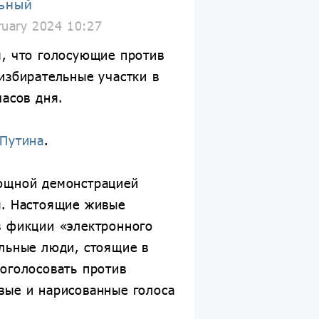
ьный
ruary 2024 10:27
я, что голосующие против
избирательные участки в
часов дня.
 Путина
.
ощной демонстрацией
ы. Настоящие живые
в фикции «электронного
альные люди, стоящие в
оголосовать против
вые и нарисованные голоса