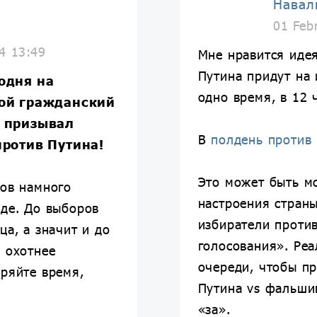
Навал
01 Feb
4 13:49
Мне нравится иде
Путина придут на 
одня на
одно время, в 12 
ой гражданский
 призывал
В
полдень против
против Путина!
Это может быть м
тов намного
настроения стран
оде. До выборов
избиратели проти
ца, а значит и до
голосования». Ре
 охотнее
очереди, чтобы пр
еряйте время,
Путина vs фальши
«за».