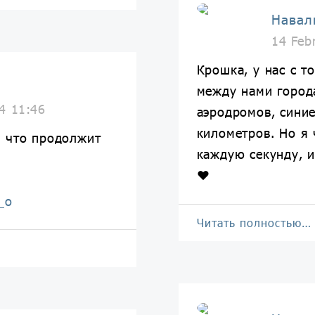
Навал
14 Feb
Крошка, у нас с то
между нами города
4 11:46
аэродромов, синие
километров. Но я 
 что продолжит
каждую секунду, и
❤️
_o
Читать полностью…