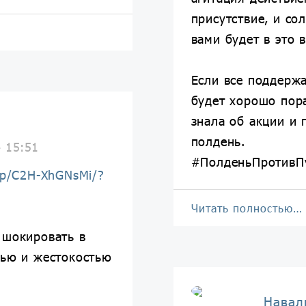
присутствие, и сол
вами будет в это 
Если все поддержа
будет хорошо пора
знала об акции и 
полдень.
4 15:51
#ПолденьПротивП
/p/C2H-XhGNsMi/?
Читать полностью…
 шокировать в
тью и жестокостью
Навал