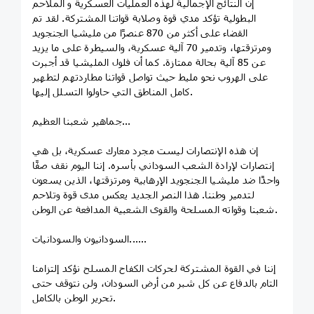
إن النتائج الإجمالية لهذه العمليات العسكرية و الملاحم
البطولية تؤكد مدي قوة وصلابة قواتنا المشتركة. لقد تم
القضاء على أكثر من 870 عنصرًا من مليشيا الجنجويد
ومرتزقتها، وتدمير 70 آلية عسكرية، والسيطرة على ما يزيد
عن 85 آلية بحالة ممتازة. كما أن فلول المليشيا قد أجبرت
على الهروب نحو مليط حيث تواصل قواتنا مطاردتهم لتطهير
كامل المناطق التي حاولوا التسلل إليها.
جماهير شعبنا العظيم...
إن هذه الإنتصارات ليست مجرد معارك عسكرية، بل هي
إنتصارات لإرادة الشعب السوداني بأسره. إننا اليوم نقف صفًا
واحدًا ضد مليشيا الجنجويد الإرهابية ومرتزقتها، الذين يسعون
لتدمير وطننا. هذا النصر الجديد يعكس مدى قوة وتلاحم
شعبنا وقواته المسلحة والقوى الشعبية المدافعة عن الوطن.
السودانيون والسودانيات......
إننا في القوة المشتركة لحركات الكفاح المسلح نؤكد إلتزامنا
التام بالدفاع عن كل شبر من أرض السودان، ولن نتوقف حتى
تحرير الوطن بالكامل.