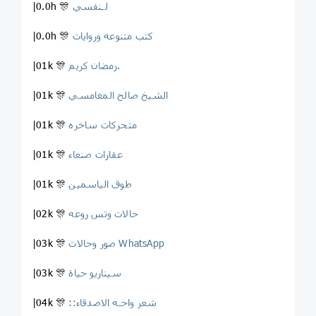
لـنفسي
|0.0h 🎊
كتب متنوعه وروايات
|0.0h 🎊
رمضان كريم.
|01k 🎊
الشيخ صالح المغامسي
|01k 🎊
متحركات ساخره
|01k 🎊
عقارات صنعاء
|01k 🎊
طوق الياسمين
|01k 🎊
حالات وتس روعه
|02k 🎊
صور وحالات WhatsApp
|03k 🎊
سيناريو حياة
|03k 🎊
::شعر واحـه الاصدقاء
|04k 🎊