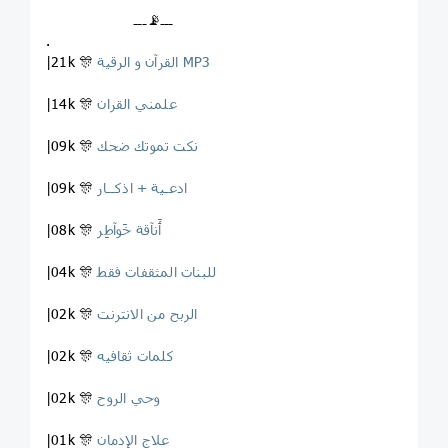
ـــ📡ـــ
.
القرآن و الرقية MP3
|21k 🎊
علمني القران
|14k 🎊
نكت تموتك ضحك
|09k 🎊
ادعـية + اذكــار
|09k 🎊
ٲَنآقة خَوآطِر
|08k 🎊
للبنات المثقفات فقط
|04k 🎊
الربح من الانترنت
|02k 🎊
کلمات ثقافیه
|02k 🎊
وحي الروح
|02k 🎊
علاج الإدمان
|01k 🎊