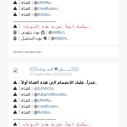
،
xMvMx
⚠️︙القناة : @
،
Oneillusion
⚠️︙القناة : @
،
Botate
⚠️︙القناة : @
ــــــــــــــــــــــــــــــــــــ
⚠️︙
يمكنك ايضاً تجربة هذه البوتات،
،
iHzBot
🤖︙بوت تيلوني 📩 : @
،
iHxBot
🤖︙بوت التحميل 🔄 : @
Читать полностью…
🇸🇩نبـــــض💖 الســودان🇸🇩
03 September 2023 03:00
عذراً، عليك الانضمام الى هذهِ القناة أولاً،
⚠️︙
،
DEV0CH
@
⚠️︙القناة :
،
Azkar0Almuslim
⚠️︙القناة : @
،
xMvMx
⚠️︙القناة : @
،
Oneillusion
⚠️︙القناة : @
،
Botate
⚠️︙القناة : @
ــــــــــــــــــــــــــــــــــــ
⚠️︙
يمكنك ايضاً تجربة هذه البوتات،