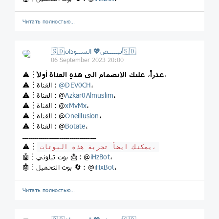
Читать полностью…
🇸🇩نبـــــض💖 الســودان🇸🇩
06 September 2023 20:00
عذراً، عليك الانضمام الى هذهِ القناة أولاً،
⚠️︙
،
DEV0CH
@
⚠️︙القناة :
،
Azkar0Almuslim
⚠️︙القناة : @
،
xMvMx
⚠️︙القناة : @
،
Oneillusion
⚠️︙القناة : @
،
Botate
⚠️︙القناة : @
ــــــــــــــــــــــــــــــــــــ
⚠️︙
يمكنك ايضاً تجربة هذه البوتات،
،
iHzBot
🤖︙بوت تيلوني 📩 : @
،
iHxBot
🤖︙بوت التحميل 🔄 : @
Читать полностью…