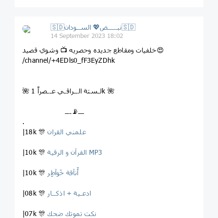
🇸🇩نبـــــض💖 الســودان🇸🇩
14 September 2023 18:02
خلفيات ومقاطع جديده وحصريه 📺 وشوي قصيد😍
/channel/+4EDls0_fF3EyZDhk
🌺 لـستة الــراقـي عــصراً 1k 🌺
ـــ📡ـــ
.
علمني القران
|18k 🎊
القرآن و الرقية MP3
|10k 🎊
ٲَنآقة خَوآطِر
|10k 🎊
ادعـية + اذكــار
|08k 🎊
نكت تموتك ضحك
|07k 🎊