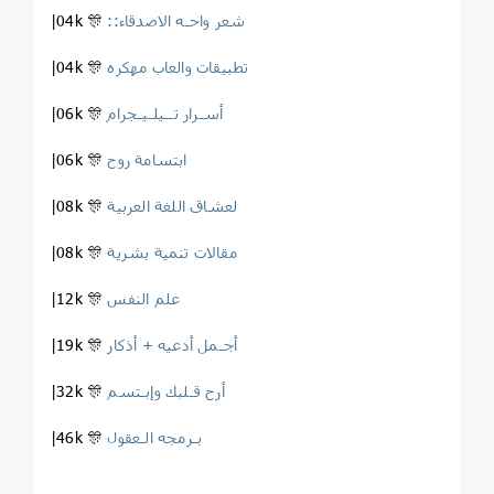
::شعر واحـه الاصدقاء
|04k 🎊
تطبيقات والعاب مهكره
|04k 🎊
أسـرار تــيلـيـجرام
|06k 🎊
ابتسامة روح
|06k 🎊
لعشاق اللغة العربية
|08k 🎊
مقالات تنمية بشرية
|08k 🎊
علم النفس
|12k 🎊
أجـمل أدعيه + أذكار
|19k 🎊
أرح قـلبك وإبـتسم
|32k 🎊
بـرمجه الـعقول
|46k 🎊