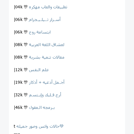
تطبيقات والعاب مهكره
|04k 🎊
أسـرار تــيلـيـجرام
|06k 🎊
ابتسامة روح
|06k 🎊
لعشاق اللغة العربية
|08k 🎊
مقالات تنمية بشرية
|08k 🎊
علم النفس
|12k 🎊
أجـمل أدعيه + أذكار
|19k 🎊
أرح قـلبك وإبـتسم
|32k 🎊
بـرمجه الـعقول
|46k 🎊
حالات واتس وصور جميله💚
t
.....