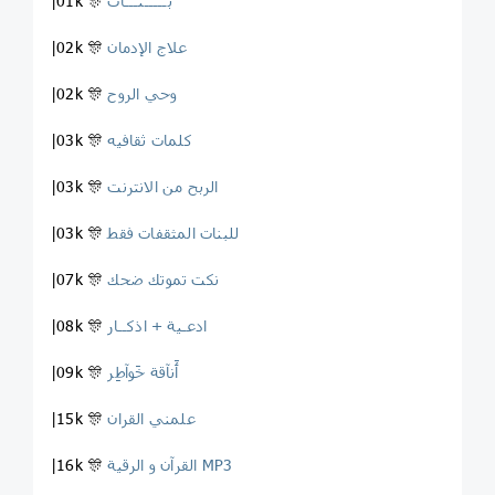
بـــــنـــات ‍ ‍
|01k 🎊
علاج الإدمان
|02k 🎊
وحي الروح
|02k 🎊
کلمات ثقافیه
|03k 🎊
الربح من الانترنت
|03k 🎊
للبنات المثقفات فقط
|03k 🎊
نكت تموتك ضحك
|07k 🎊
ادعـية + اذكــار
|08k 🎊
ٲَنآقة خَوآطِر
|09k 🎊
علمني القران
|15k 🎊
القرآن و الرقية MP3
|16k 🎊