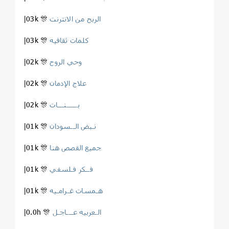
الربح من الانترنت
|03k 🎊
کلمات ثقافیه
|03k 🎊
وحي الروح
|02k 🎊
علاج الإدمان
|02k 🎊
بـــــنـــات ‍ ‍
|02k 🎊
نـبض الــسودان
|01k 🎊
جميع القصص هنا
|01k 🎊
فــكر فـلسفي
|01k 🎊
هـمسات غـرامـيه ️
|01k 🎊
الـعربيه عـــاجـل
|0.0h 🎊