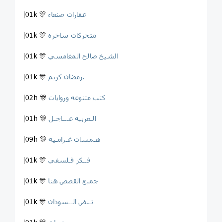
عقارات صنعاء
|01k 🎊
متحركات ساخره
|01k 🎊
الشيخ صالح المغامسي
|01k 🎊
رمضان كريم.
|01k 🎊
كتب متنوعه وروايات
|02h 🎊
الـعربيه عـــاجـل
|01h 🎊
هـمسات غـرامـيه ️
|09h 🎊
فــكر فـلسفي
|01k 🎊
جميع القصص هنا
|01k 🎊
نـبض الــسودان
|01k 🎊