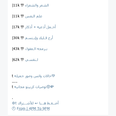
الشعر والشعراء
|11k 🎊
علم النفس
|11k 🎊
أجـمل أدعيه + أذكار
|17k 🎊
أرح قـلبك وإبـتسم
|30k 🎊
بـرمجه الـعقول
|43k 🎊
لـنفسي
|62k 🎊
حالات واتس وصور جميله💚
t
.....
توصيات كريبتو مجانيه🤑💸
t
.
⚙️t أضــغـط هــنا ↜ للأشــتراك
🕚 Fr̲o̲m̲ ̲|̲ ̲4P̲M̲ ̲T̲o̲ ̲9P̲M̲