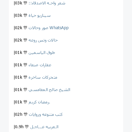
::شعر واحـه الاصدقاء
|03k 🎊
سيناريو حياة
|03k 🎊
صور وحالات WhatsApp
|02k 🎊
حالات وتس روعه
|02k 🎊
طوق الياسمين
|01k 🎊
عقارات صنعاء
|01k 🎊
متحركات ساخره
|01k 🎊
الشيخ صالح المغامسي
|01k 🎊
رمضان كريم.
|01k 🎊
كتب متنوعه وروايات
|02h 🎊
الـعربيه عـــاجـل
|0.9h 🎊