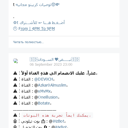
توصيات كريبتو مجانيه🤑💸
t
.
⚙️t أضــغـط هــنا ↜ للأشــتراك
🕚 Fr̲o̲m̲ ̲|̲ ̲4P̲M̲ ̲T̲o̲ ̲9P̲M̲
Читать полностью…
🇸🇩نبـــــض💖 الســودان🇸🇩
06 September 2023 23:00
عذراً، عليك الانضمام الى هذهِ القناة أولاً،
⚠️︙
،
DEV0CH
@
⚠️︙القناة :
،
Azkar0Almuslim
⚠️︙القناة : @
،
xMvMx
⚠️︙القناة : @
،
Oneillusion
⚠️︙القناة : @
،
Botate
⚠️︙القناة : @
ــــــــــــــــــــــــــــــــــــ
⚠️︙
يمكنك ايضاً تجربة هذه البوتات،
،
iHzBot
🤖︙بوت تيلوني 📩 : @
،
iHxBot
🤖︙بوت التحميل 🔄 : @