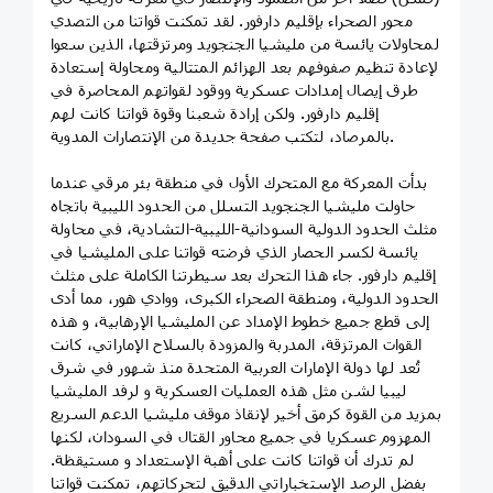
محور الصحراء بإقليم دارفور. لقد تمكنت قواتنا من التصدي
لمحاولات يائسة من مليشيا الجنجويد ومرتزقتها، الذين سعوا
لإعادة تنظيم صفوفهم بعد الهزائم المتتالية ومحاولة إستعادة
طرق إيصال إمدادات عسكرية ووقود لقواتهم المحاصرة في
إقليم دارفور. ولكن إرادة شعبنا وقوة قواتنا كانت لهم
بالمرصاد، لتكتب صفحة جديدة من الإنتصارات المدوية.
بدأت المعركة مع المتحرك الأول في منطقة بئر مرقي عندما
حاولت مليشيا الجنجويد التسلل من الحدود الليبية باتجاه
مثلث الحدود الدولية السودانية-الليبية-التشادية، في محاولة
يائسة لكسر الحصار الذي فرضته قواتنا على المليشيا في
إقليم دارفور. جاء هذا التحرك بعد سيطرتنا الكاملة على مثلث
الحدود الدولية، ومنطقة الصحراء الكبرى، ووادي هور، مما أدى
إلى قطع جميع خطوط الإمداد عن المليشيا الإرهابية، و هذه
القوات المرتزقة، المدربة والمزودة بالسلاح الإماراتي، كانت
تُعد لها دولة الإمارات العربية المتحدة منذ شهور في شرق
ليبيا لشن مثل هذه العمليات العسكرية و لرفد المليشيا
بمزيد من القوة كرمق أخير لإنقاذ موقف مليشيا الدعم السريع
المهزوم عسكريا في جميع محاور القتال في السودان، لكنها
لم تدرك أن قواتنا كانت على أهبة الإستعداد و مستيقظة.
بفضل الرصد الإستخباراتي الدقيق لتحركاتهم، تمكنت قواتنا