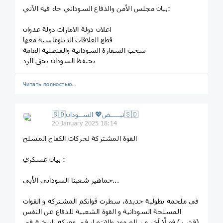
‏بيان مجلس الأمن والدفاع السوداني جاء فيه الآتي:
اعلان دولة الامارات دولة عدوان
قطع العلاقات الدبلوماسية معها
سحب السفارة السودانية والقنصلية العامة
يحتفظ السودان بحق الرد
Читать полностью…
🇸🇩نبـــــض💖 الســودان🇸🇩
20 January 2025 18:14
‏القوة المشتركة لحركات الكفاح المسلح
بيان عسكري :
جماهير شعبنا السوداني الأبي...
في ملحمة بطولية جديدة، سطرت قواتكم المشتركة و القوات
المسلحة السودانية و القوة الشعبية للدفاع عن النفس
(قشن) فصلًا آخر من الصمود والإنتصار في معركة تاريخية في