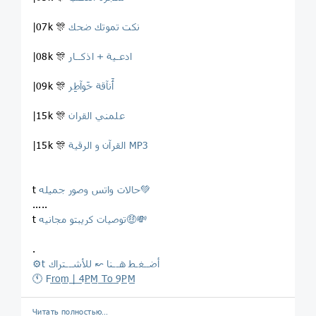
نكت تموتك ضحك
|07k 🎊
ادعـية + اذكــار
|08k 🎊
ٲَنآقة خَوآطِر
|09k 🎊
علمني القران
|15k 🎊
القرآن و الرقية MP3
|15k 🎊
حالات واتس وصور جميله💚
t
.....
توصيات كريبتو مجانيه🤑💸
t
.
⚙️t أضــغـط هــنا ↜ للأشــتراك
🕚 Fr̲o̲m̲ ̲|̲ ̲4P̲M̲ ̲T̲o̲ ̲9P̲M̲
Читать полностью…