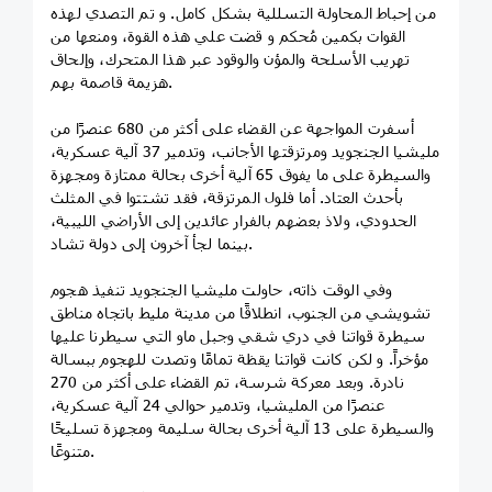
من إحباط المحاولة التسللية بشكل كامل. و تم التصدي لهذه
القوات بكمين مُحكم و قضت علي هذه القوة، ومنعها من
تهريب الأسلحة والمؤن والوقود عبر هذا المتحرك، وإلحاق
هزيمة قاصمة بهم.
أسفرت المواجهة عن القضاء على أكثر من 680 عنصرًا من
مليشيا الجنجويد ومرتزقتها الأجانب، وتدمير 37 آلية عسكرية،
والسيطرة على ما يفوق 65 آلية أخرى بحالة ممتازة ومجهزة
بأحدث العتاد. أما فلول المرتزقة، فقد تشتتوا في المثلث
الحدودي، ولاذ بعضهم بالفرار عائدين إلى الأراضي الليبية،
بينما لجأ آخرون إلى دولة تشاد.
وفي الوقت ذاته، حاولت مليشيا الجنجويد تنفيذ هجوم
تشويشي من الجنوب، انطلاقًا من مدينة مليط باتجاه مناطق
سيطرة قواتنا في دري شقي وجبل ماو التي سيطرنا عليها
مؤخراً. و لكن كانت قواتنا يقظة تمامًا وتصدت للهجوم ببسالة
نادرة. وبعد معركة شرسة، تم القضاء على أكثر من 270
عنصرًا من المليشيا، وتدمير حوالي 24 آلية عسكرية،
والسيطرة على 13 آلية أخرى بحالة سليمة ومجهزة تسليحًا
متنوعًا.