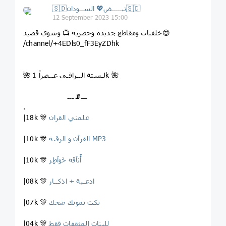
🇸🇩نبـــــض💖 الســودان🇸🇩
12 September 2023 15:00
خلفيات ومقاطع جديده وحصريه 📺 وشوي قصيد😍
/channel/+4EDls0_fF3EyZDhk
🌺 لـستة الــراقـي عــصراً 1k 🌺
ـــ📡ـــ
.
علمني القران
|18k 🎊
القرآن و الرقية MP3
|10k 🎊
ٲَنآقة خَوآطِر
|10k 🎊
ادعـية + اذكــار
|08k 🎊
نكت تموتك ضحك
|07k 🎊
للبنات المثقفات فقط
|04k 🎊