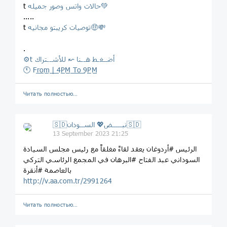
حالات واتس وصور جميله💚
t
.....
توصيات كريبتو مجانيه🤑💸
t
.
⚙️t أضــغـط هــنا ↜ للأشــتراك
🕚 Fr̲o̲m̲ ̲|̲ ̲4P̲M̲ ̲T̲o̲ ̲9P̲M̲
Читать полностью…
🇸🇩نبـــــض💖 الســودان🇸🇩
13 September 2023 21:25
الرئيس #أردوغان يعقد لقاءً مغلقاً مع رئيس مجلس السيادة
السوداني عبد الفتاح #البرهان في المجمع الرئاسي التركي
بالعاصمة #أنقرة
http://v.aa.com.tr/2991264
Читать полностью…