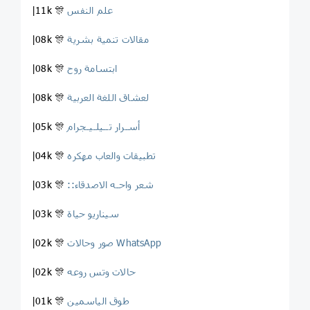
علم النفس
|11k 🎊
مقالات تنمية بشرية
|08k 🎊
ابتسامة روح
|08k 🎊
لعشاق اللغة العربية
|08k 🎊
أسـرار تــيلـيـجرام
|05k 🎊
تطبيقات والعاب مهكره
|04k 🎊
::شعر واحـه الاصدقاء
|03k 🎊
سيناريو حياة
|03k 🎊
صور وحالات WhatsApp
|02k 🎊
حالات وتس روعه
|02k 🎊
طوق الياسمين
|01k 🎊