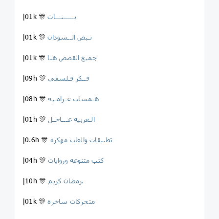
بـــــنـــات ‍ ‍
|01k 🎊
نـبض الــسودان
|01k 🎊
جميع القصص هنا
|01k 🎊
فــكر فـلسفي
|09h 🎊
هـمسات غـرامـيه ️
|08h 🎊
الـعربيه عـــاجـل
|01h 🎊
تطبيقات والعاب مهكره
|0.6h 🎊
كتب متنوعه وروايات
|04h 🎊
رمضان كريم.
|10h 🎊
متحركات ساخره
|01k 🎊