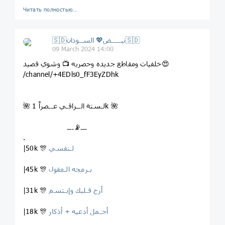
Читать полностью…
🇸🇩نبـــــض💖 الســودان🇸🇩
09 March 2024 14:00
خلفيات ومقاطع جديده وحصريه 📺 وشوي قصيد😍
/channel/+4EDls0_fF3EyZDhk
🌺 لـستة الــراقـي عــصراً 1k 🌺
ـــ📡ـــ
.
لـنفسي
|50k 🎊
بـرمجه الـعقول
|45k 🎊
أرح قـلبك وإبـتسم
|31k 🎊
أجـمل أدعيه + أذكار
|18k 🎊