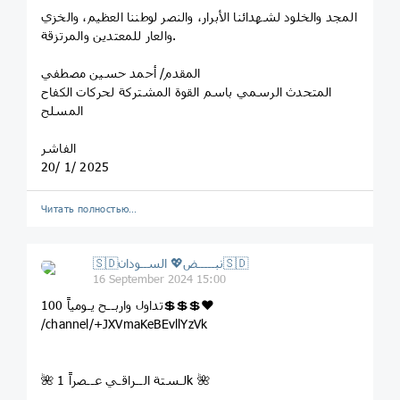
المجد والخلود لشهدائنا الأبرار، والنصر لوطننا العظيم، والخزي
والعار للمعتدين والمرتزقة.
المقدم/ أحمد حسين مصطفي
المتحدث الرسمي باسم القوة المشتركة لحركات الكفاح
المسلح
الفاشر
20/ 1/ 2025
Читать полностью…
🇸🇩نبـــــض💖 الســودان🇸🇩
16 September 2024 15:00
تداول واربــح يـومياً 100💲💲💲❤️
/channel/+JXVmaKeBEvllYzVk
🌺 لـستة الــراقـي عــصراً 1k 🌺