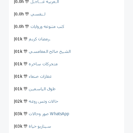
الـعربيه عـــاجـل
|0.0h 🎊
لـنفسي
|0.0h 🎊
كتب متنوعه وروايات
|0.0h 🎊
رمضان كريم.
|01k 🎊
الشيخ صالح المغامسي
|01k 🎊
متحركات ساخره
|01k 🎊
عقارات صنعاء
|01k 🎊
طوق الياسمين
|01k 🎊
حالات وتس روعه
|02k 🎊
صور وحالات WhatsApp
|03k 🎊
سيناريو حياة
|03k 🎊