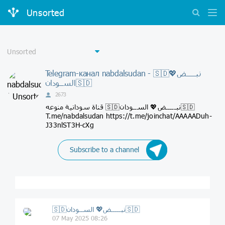
Unsorted
Telegram-канал nabdalsudan - 🇸🇩نبـــــض💖
الســودان🇸🇩
2673
قناة سودانية منوعه 🇸🇩نبـــــض💖 الســودان🇸🇩
T.me/nabdalsudan https://t.me/joinchat/AAAAADuh-
J33nlST3H-cXg
Subscribe to a channel
🇸🇩نبـــــض💖 الســودان🇸🇩
07 May 2025 08:26