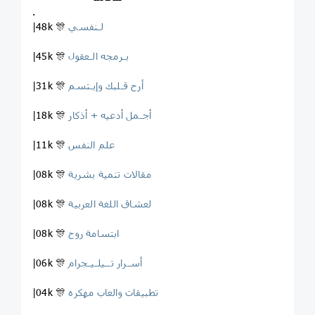
.
لـنفسي
|48k 🎊
بـرمجه الـعقول
|45k 🎊
أرح قـلبك وإبـتسم
|31k 🎊
أجـمل أدعيه + أذكار
|18k 🎊
علم النفس
|11k 🎊
مقالات تنمية بشرية
|08k 🎊
لعشاق اللغة العربية
|08k 🎊
ابتسامة روح
|08k 🎊
أسـرار تــيلـيـجرام
|06k 🎊
تطبيقات والعاب مهكره
|04k 🎊