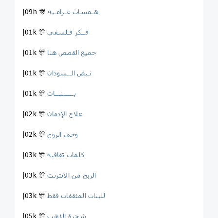
هـمسات غـرامـيه ️
|09h 🎊
فــكر فـلسفي
|01k 🎊
جميع القصص هنا
|01k 🎊
نـبض الــسودان
|01k 🎊
بـــــنـــات ‍ ‍
|01k 🎊
علاج الإدمان
|02k 🎊
وحي الروح
|02k 🎊
کلمات ثقافیه
|03k 🎊
الربح من الانترنت
|03k 🎊
للبنات المثقفات فقط
|03k 🎊
شجرة الذهب
|05k 🎊