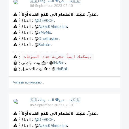
🇸🇩نبـــــض💖 الســودان🇸🇩
06 September 2023 02:10
عذراً، عليك الانضمام الى هذهِ القناة أولاً،
⚠️︙
،
DEV0CH
@
⚠️︙القناة :
،
Azkar0Almuslim
⚠️︙القناة : @
،
xMvMx
⚠️︙القناة : @
،
Oneillusion
⚠️︙القناة : @
،
Botate
⚠️︙القناة : @
ــــــــــــــــــــــــــــــــــــ
⚠️︙
يمكنك ايضاً تجربة هذه البوتات،
،
iHzBot
🤖︙بوت تيلوني 📩 : @
،
iHxBot
🤖︙بوت التحميل 🔄 : @
Читать полностью…
🇸🇩نبـــــض💖 الســودان🇸🇩
05 September 2023 02:10
عذراً، عليك الانضمام الى هذهِ القناة أولاً،
⚠️︙
،
DEV0CH
@
⚠️︙القناة :
،
Azkar0Almuslim
⚠️︙القناة : @