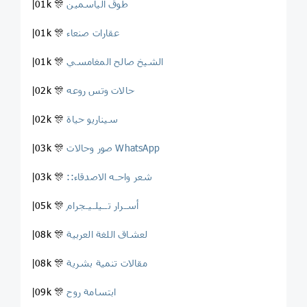
طوق الياسمين
|01k 🎊
عقارات صنعاء
|01k 🎊
الشيخ صالح المغامسي
|01k 🎊
حالات وتس روعه
|02k 🎊
سيناريو حياة
|02k 🎊
صور وحالات WhatsApp
|03k 🎊
::شعر واحـه الاصدقاء
|03k 🎊
أسـرار تــيلـيـجرام
|05k 🎊
لعشاق اللغة العربية
|08k 🎊
مقالات تنمية بشرية
|08k 🎊
ابتسامة روح
|09k 🎊