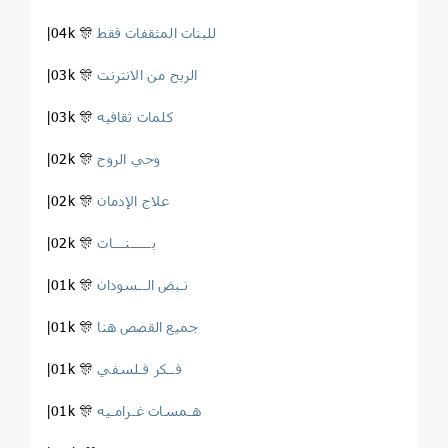
للبنات المثقفات فقط
|04k 🎊
الربح من الانترنت
|03k 🎊
کلمات ثقافیه
|03k 🎊
وحي الروح
|02k 🎊
علاج الإدمان
|02k 🎊
بـــــنـــات ‍ ‍
|02k 🎊
نـبض الــسودان
|01k 🎊
جميع القصص هنا
|01k 🎊
فــكر فـلسفي
|01k 🎊
هـمسات غـرامـيه ️
|01k 🎊