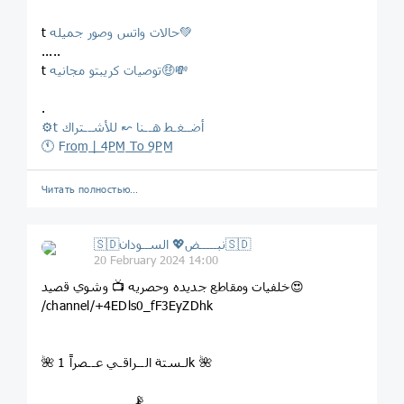
حالات واتس وصور جميله💚
t
.....
توصيات كريبتو مجانيه🤑💸
t
.
⚙️t أضــغـط هــنا ↜ للأشــتراك
🕚 Fr̲o̲m̲ ̲|̲ ̲4P̲M̲ ̲T̲o̲ ̲9P̲M̲
Читать полностью…
🇸🇩نبـــــض💖 الســودان🇸🇩
20 February 2024 14:00
خلفيات ومقاطع جديده وحصريه 📺 وشوي قصيد😍
/channel/+4EDls0_fF3EyZDhk
🌺 لـستة الــراقـي عــصراً 1k 🌺
ـــ📡ـــ