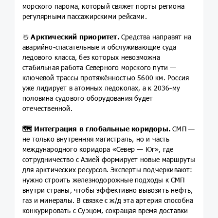
морского парома, который свяжет порты региона
регулярными пассажирскими рейсами.
☃️
Арктический приоритет.
Средства направят на
аварийно-спасательные и обслуживающие суда
ледового класса, без которых невозможна
стабильная работа Северного морского пути —
ключевой трассы протяжённостью 5600 км. Россия
уже лидирует в атомных ледоколах, а к 2036‑му
половина судового оборудования будет
отечественной.
🗺
Интеграция в глобальные коридоры.
СМП —
не только внутренняя магистраль, но и часть
международного коридора «Север — Юг», где
сотрудничество с Азией формирует новые маршруты
для арктических ресурсов. Эксперты подчеркивают:
нужно строить железнодорожные подходы к СМП
внутри страны, чтобы эффективно вывозить нефть,
газ и минералы. В связке с ж/д эта артерия способна
конкурировать с Суэцом, сокращая время доставки