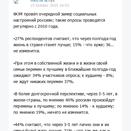
Мюсли вслух
23 October 2025 14:53
ФОМ провёл очередной замер социальных
настроений россиян; такие опросы проводятся
регулярно с 2010 года.
▪️27% респондентов считают, что через полгода-год
жизнь в стране станет лучше; 15% - что хуже; 36% -
не изменится.
▪️При этом в собственной жизни и в жизни своей
семьи перемен к лучшему в ближайшие полгода-год
ожидают 34% участников опроса; к худшему - 8%;
не ждут никаких перемен 37%.
▪️В более долгосрочной перспективе, через 3-5 лет, в
жизни страны, по мнению 40% россиян произойдут
перемены к лучшему; по мнению 14% - к худшему;
по мнению 19%, ничего не изменится.
▪️44% считают, что через 3-5 лет лично они и их
семья будут жить лучше; 21% - что так же, как и