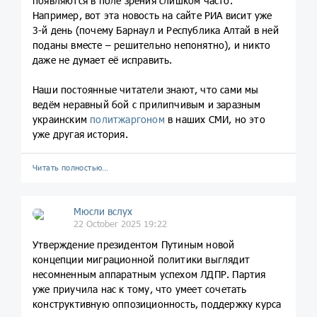
появляются в поле зрения слишком часто.
Например, вот эта новость на сайте РИА висит уже
3-й день (почему Барнаул и Республика Алтай в ней
поданы вместе – решительно непонятно), и никто
даже не думает её исправить.
Наши постоянные читатели знают, что сами мы
ведём неравный бой с прилипчивым и заразным
украинским
политжаргоном
в наших СМИ, но это
уже другая история.
Читать полностью…
Мюсли вслух
22 October 2025 19:22
Утверждение президентом Путиным новой
концепции миграционной политики выглядит
несомненным аппаратным успехом ЛДПР. Партия
уже приучила нас к тому, что умеет сочетать
конструктивную оппозиционность, поддержку курса