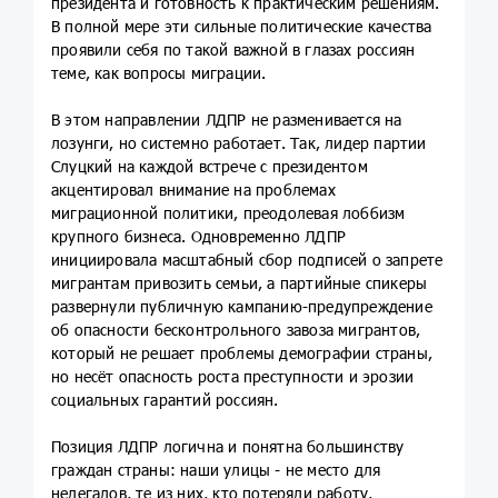
президента и готовность к практическим решениям.
В полной мере эти сильные политические качества
проявили себя по такой важной в глазах россиян
теме, как вопросы миграции.
В этом направлении ЛДПР не разменивается на
лозунги, но системно работает. Так, лидер партии
Слуцкий на каждой встрече с президентом
акцентировал внимание на проблемах
миграционной политики, преодолевая лоббизм
крупного бизнеса. Одновременно ЛДПР
инициировала масштабный сбор подписей о запрете
мигрантам привозить семьи, а партийные спикеры
развернули публичную кампанию-предупреждение
об опасности бесконтрольного завоза мигрантов,
который не решает проблемы демографии страны,
но несёт опасность роста преступности и эрозии
социальных гарантий россиян.
Позиция ЛДПР логична и понятна большинству
граждан страны: наши улицы - не место для
нелегалов, те из них, кто потеряли работу,