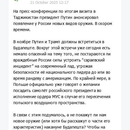
21 October 2025 12:17
На пресс-конференции по итогам визита в
Таджикистан президент Путин анонсировал
появление у России новых видов оружия. В скором
времени.
В ноябре Путин и Трамп должны встретиться в
Будапеште. Вокруг этой встречи уже сегодня есть
немало опасений на тему того, не постараются ли
враждебные России силы устроить "сараевский
инцидент" на современный лад, угрожая
безопасности её национального лидера до или во
время рандеву с американцем. По крайней мере, в
Польше официально уже говорят о желании
посадить самолёт российского президента во
исполнение ордера МУС в случае его пересечения
польского воздушного пространства.
В связи с этим подумалось, а не покажут ли нам
новое оружие (или хотя бы расскажут о части его
характеристик) накануне Будапешта? Чтобы на