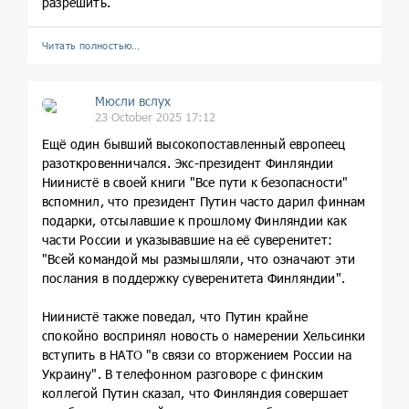
разрешить.
Читать полностью…
Мюсли вслух
23 October 2025 17:12
Ещё один бывший высокопоставленный европеец
разоткровенничался. Экс-президент Финляндии
Ниинистё в своей книги "Все пути к безопасности"
вспомнил, что президент Путин часто дарил финнам
подарки, отсылавшие к прошлому Финляндии как
части России и указывавшие на её суверенитет:
"Всей командой мы размышляли, что означают эти
послания в поддержку суверенитета Финляндии".
Ниинистё также поведал, что Путин крайне
спокойно воспринял новость о намерении Хельсинки
вступить в НАТО "в связи со вторжением России на
Украину". В телефонном разговоре с финским
коллегой Путин сказал, что Финляндия совершает