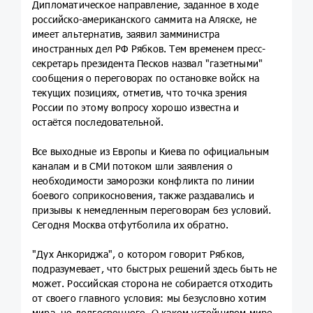
Дипломатическое направление, заданное в ходе
российско-американского саммита на Аляске, не
имеет альтернатив, заявил замминистра
иностранных дел РФ Рябков. Тем временем пресс-
секретарь президента Песков назвал "газетными"
сообщения о переговорах по остановке войск на
текущих позициях, отметив, что точка зрения
России по этому вопросу хорошо известна и
остаётся последовательной.
Все выходные из Европы и Киева по официальным
каналам и в СМИ потоком шли заявления о
необходимости заморозки конфликта по линии
боевого соприкосновения, также раздавались и
призывы к немедленным переговорам без условий.
Сегодня Москва отфутболила их обратно.
"Дух Анкориджа", о котором говорит Рябков,
подразумевает, что быстрых решений здесь быть не
может. Российская сторона не собирается отходить
от своего главного условия: мы безусловно хотим
мира, но долгосрочного. О каком устойчивом мире