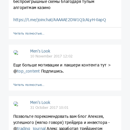
беспроигрышные схемы благодаря тупым
алгоритмам казино
https://t.me/joinchat/AAAAAE2DW1QIcALyH-0apQ
Читать полностью…
Men's Look
10 November 2017 12:02
Еще больше мотивации и лакшери контента тут >
@
top_content
Подпишись.
Читать полностью…
Men's Look
31 October 2017 10:01
Позвольте порекомендовать вам блог Алексея,
успешного (мягко говоря) трейдера и инвестора -
@
trading_journal
Алекс заработал трейдингом