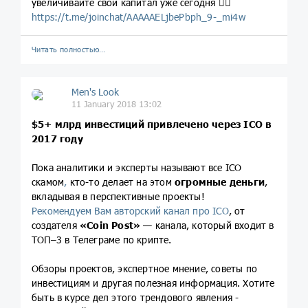
увеличивайте свой капитал уже сегодня 👉🏼
https://t.me/joinchat/AAAAAELjbePbph_9-_mi4w
Читать полностью…
Men's Look
11 January 2018 13:02
$5+ млрд инвестиций привлечено через ICO в
2017 году
Пока аналитики и эксперты называют все ICO
скамом
,
кто-то делает на этом
огромные деньги
,
вкладывая в перспективные проекты!
Рекомендуем Вам авторский канал про ICO
, от
создателя
«Coin Post»
— канала, который входит в
ТОП–3 в Телеграме по крипте.
Обзоры проектов, экспертное мнение, советы по
инвестициям и другая полезная информация. Хотите
быть в курсе дел этого трендового явления -