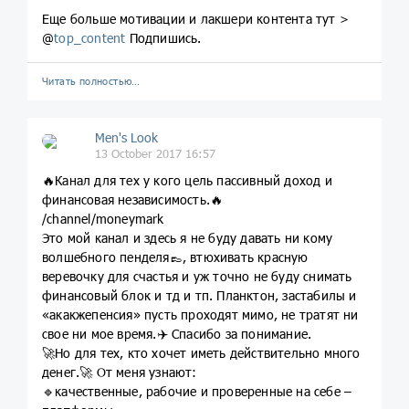
Еще больше мотивации и лакшери контента тут >
@
top_content
Подпишись.
Читать полностью…
Men's Look
13 October 2017 16:57
🔥Канал для тех у кого цель пассивный доход и
финансовая независимость.🔥
/channel/moneymark
Это мой канал и здесь я не буду давать ни кому
волшебного пенделя👞, втюхивать красную
веревочку для счастья и уж точно не буду снимать
финансовый блок и тд и тп. Планктон, застабилы и
«акакжепенсия» пусть проходят мимо, не тратят ни
свое ни мое время.✈️ Спасибо за понимание.
🚀Но для тех, кто хочет иметь действительно много
денег.🚀 От меня узнают:
🔹качественные, рабочие и проверенные на себе –