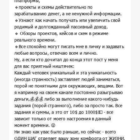
платформы,
🔹проекты и схемы действительно по
зарабатыванию денег, а не ненужной информации.
🔹Узнают как начать получать или увеличить свой
родимый и долгожданный пассивный доход.
🔹 Обзоры проектов, кейсов и схем в режиме
реального времени.
🔹Все спокойно могут писать мне в личку и задавать
любые вопросы, отвечаю всем и лично.
Ну, а если кто дочитал до конца этот пост у меня
для вас приятный ништячек:
Каждый человек уникальный и эта уникальность
(иногда странность) заставляет людей заниматься,
порой не понятными для окружающих, вещами. Вот
я например на своем канале постоянно разыгрываю
деньги,💰💰💰 либо за выполнение какого-нибудь
задания (порой странного), либо за просто так. Все
задания и суммы, а это от 10$ до 1000$💵 - все
зависит только от моего настроения в данный
момент времени. 😜
Ни знаю как увас было раньше, но сейчас - всего
ОДИН ШАГ отделяет вашу зону комфорта от ЖИЗНИ.