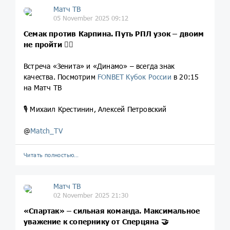
Матч ТВ
05 November 2025 09:12
Семак против Карпина. Путь РПЛ узок – двоим
не пройти 🤷‍♂️
Встреча «Зенита» и «Динамо» – всегда знак
качества. Посмотрим
FONBET Кубок России
в 20:15
на Матч ТВ
🎙️ Михаил Крестинин, Алексей Петровский
@
Match_TV
Читать полностью…
Матч ТВ
02 November 2025 21:30
«Спартак» – cильная команда. Максимальное
уважение к сопернику от Сперцяна 🤝