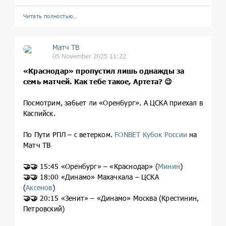
Читать полностью…
Матч ТВ
05 November 2025 11:22
«Краснодар» пропустил лишь однажды за
семь матчей. Как тебе такое, Артета? 😉
Посмотрим, забьет ли «Оренбург». А ЦСКА приехал в
Каспийск.
По Пути РПЛ – с ветерком.
FONBET Кубок России
на
Матч ТВ
🤝
🤝
15:45 «Оренбург» – «Краснодар» (
Минин
)
🤝
🤝
18:00 «Динамо» Махачкала – ЦСКА
(
Аксенов
)
🤝
🤝
20:15 «Зенит» – «Динамо» Москва (Крестинин,
Петровский)