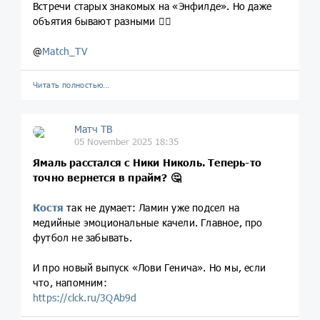
Встречи старых знакомых на «Энфилде». Но даже
объятия бывают разными 🤷‍♂️
@
Match_TV
Читать полностью…
Матч ТВ
05 November 2025 18:35
Ямаль расстался с Ники Николь. Теперь-то
точно вернется в прайм? 🤔
Костя
так не думает: Ламин уже подсел на
медийные эмоциональные качели. Главное, про
футбол не забывать.
И про новый выпуск «Лови Генича». Но мы, если
что, напомним:
https://clck.ru/3QAb9d