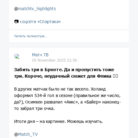
@
matchtv_highlights
📷
соцсети «Спартака»
Читать полностью…
Матч ТВ
05 November 2025 22:56
Забить три в Брюгге. Да и пропустить тоже
три. Короче, неудачный сюжет для Флика 🤷‍♂️
В других матчах было не так весело. Холанд
оформил 534-й гол в сезоне (правильное же число,
да?), Осимхен развалил «Аякс», а «Байер» наконец-
то забрал три очка.
Итоги дня – на картинке. Можешь изучить.
@
Match_TV