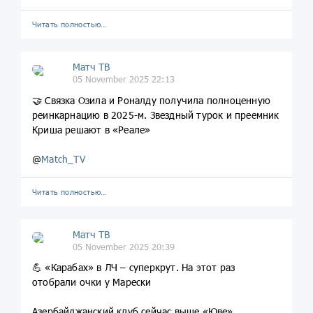
Читать полностью…
Матч ТВ
05 November 2025 22:13
🤝 Связка Озила и Роналду получила полноценную
реинкарнацию в 2025-м. Звездный турок и преемник
Криша решают в «Реале»
@
Match_TV
Читать полностью…
Матч ТВ
05 November 2025 20:39
💪 «Карабах» в ЛЧ – суперкрут. На этот раз
отобрали очки у Марески
Азербайджанский клуб сейчас выше «Юве»,