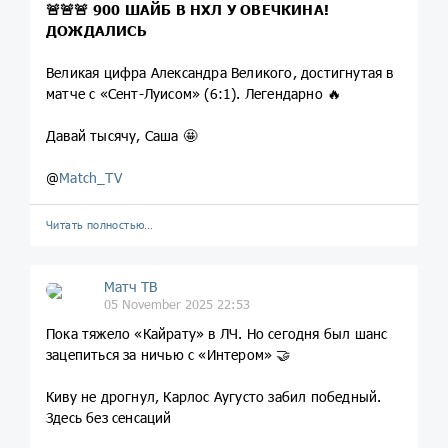
🚨🚨🚨 900 ШАЙБ В НХЛ У ОВЕЧКИНА!
ДОЖДАЛИСЬ
Великая цифра Александра Великого, достигнутая в
матче с «Сент-Луисом» (6:1). Легендарно 🔥
Давай тысячу, Саша 🤩
@
Match_TV
Читать полностью…
Матч ТВ
05 November 2025 22:53
Пока тяжело «Кайрату» в ЛЧ. Но сегодня был шанс
зацепиться за ничью с «Интером» 🤝
Киву не дрогнул, Карлос Аугусто забил победный.
Здесь без сенсаций