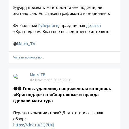
Эдуард признал: во втором тайме подсели, не
хватало сил. Но с таким графиком это нормально.
Футбольный
Губерниев
, праздничная
десятка
«Краснодара». Классное послематчевое интервью.
@
Match_TV
Читать полностью…
Матч ТВ
02 November 2025 20:31
🟢
🔴
Голы, удаления, напряженная концовка.
«Краснодар» со «Спартаком» и правда
сделали матч тура
Пережить эмоции снова? Для этого и есть наш
обзор:
https://clck.ru/3Q7UXj