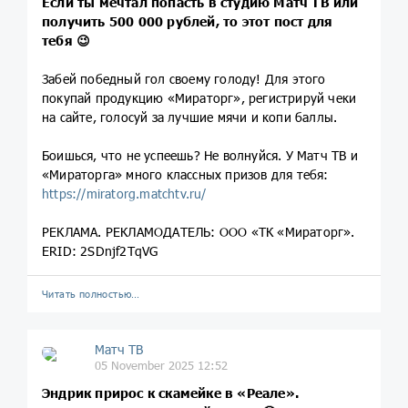
Если ты мечтал попасть в студию Матч ТВ или
получить 500 000 рублей, то этот пост для
тебя 😉
Забей победный гол своему голоду! Для этого
покупай продукцию «Мираторг», регистрируй чеки
на сайте, голосуй за лучшие мячи и копи баллы.
Боишься, что не успеешь? Не волнуйся. У Матч ТВ и
«Мираторга» много классных призов для тебя:
https://miratorg.matchtv.ru/
РЕКЛАМА. РЕКЛАМОДАТЕЛЬ: ООО «ТК «Мираторг».
ERID: 2SDnjf2TqVG
Читать полностью…
Матч ТВ
05 November 2025 12:52
Эндрик прирос к скамейке в «Реале».