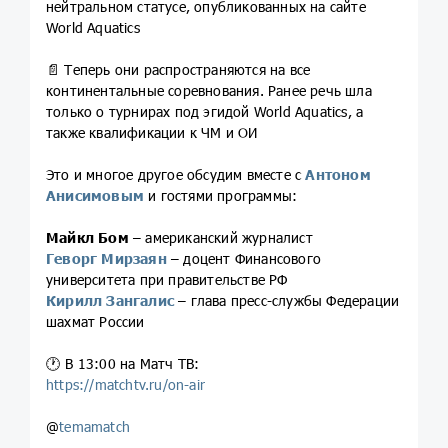
нейтральном статусе, опубликованных на сайте
World Aquatics
📄 Теперь они распространяются на все
континентальные соревнования. Ранее речь шла
только о турнирах под эгидой World Aquatics, а
также квалификации к ЧМ и ОИ
Это и многое другое обсудим вместе с
Антоном
Анисимовым
и гостями программы:
Майкл Бом
– американский журналист
Геворг Мирзаян
– доцент Финансового
университета при правительстве РФ
Кирилл Зангалис
– глава пресс-службы Федерации
шахмат России
🕐 В 13:00 на Матч ТВ:
https://matchtv.ru/on-air
@
temamatch