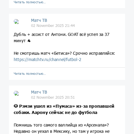
Читать полностью…
Матч ТВ
02 November 2025 21:44
Дубль + ассист от Антони. GOAT всё успел за 37
минут 🐐
Не смотришь матч «Бетиса»? Срочно исправляйся:
https://matchtv.ru/channel/futbol-2
Читать полностью…
Матч ТВ
02 November 2025 20:51
🐶 Рэмзи ушел из «Пумаса» из-за пропавшей
собаки. Аарону сейчас не до футбола
Помнишь того самого валлийца из «Арсенала»?
Недавно он уехал в Мексику, но там у игрока не