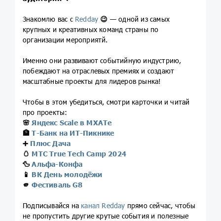
Знакомлю вас с
Redday
😉
— одной из самых
крупных и креативных команд страны по
организации мероприятй.
Именно они развивают событийную индустрию,
побеждают на отраслевых премиях и создают
масштабные проекты для лидеров рынка!
Чтобы в этом убедиться, смотри карточки и читай
про проекты:
🌸
Яндекс Scale в МХАТе
🏦
Т-Банк на ИТ-Пикнике
➕
Плюс Дача
🥚
МТС True Tech Сamp 2024
🦆
Альфа-Конфа
📱
ВК День молодёжи
🫵
Фестиваль G8
Подписывайся
на
канал Redday
прямо сейчас, чтобы
не пропустить другие крутые события и полезные