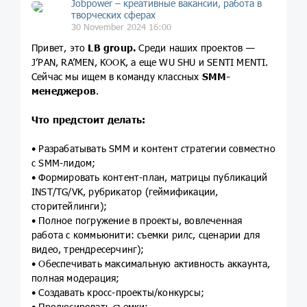
Jobpower – креативные вакансии, работа в
творческих сферах
30 November 2024 16:00
Привет, это
LB group.
Среди наших проектов —
J’PAN, RA’MEN, КООК, а еще WU SHU и SENTI MENTI.
Сейчас мы ищем в команду классных
SMM-
менеджеров
.
Что предстоит делать:
• Разрабатывать SMM и контент стратегии совместно
с SMM-лидом;
• Формировать контент-план, матрицы публикаций
INST/TG/VK, рубрикатор (геймификации,
сторитейлинги);
• Полное погружение в проекты, вовлеченная
работа с коммьюнити: съемки рилс, сценарии для
видео, трендресерчинг);
• Обеспечивать максимальную активность аккаунта,
полная модерация;
• Создавать кросс-проекты/конкурсы;
• Продюсировать съемки;