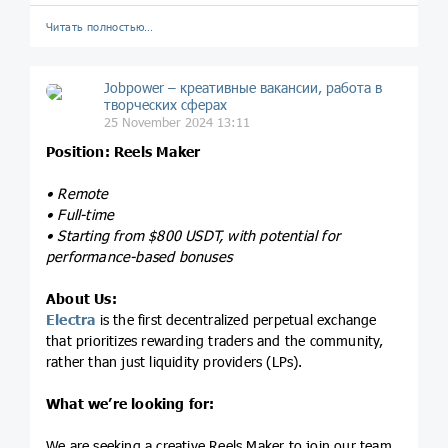
Читать полностью…
Jobpower – креативные вакансии, работа в
творческих сферах
25 November 2024 13:11
Position: Reels Maker
• Remote
• Full-time
• Starting from $800 USDT, with potential for
performance-based bonuses
About Us:
Electra
is the first decentralized perpetual exchange
that prioritizes rewarding traders and the community,
rather than just liquidity providers (LPs).
What we’re looking for:
We are seeking a creative Reels Maker to join our team.