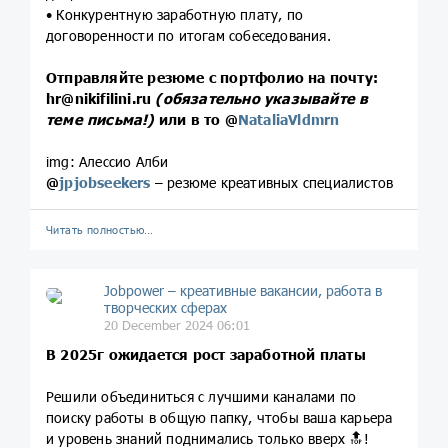
• Конкурентную заработную плату, по
договоренности по итогам собеседования.
Отправляйте резюме с портфолио на почту:
hr@nikifilini.ru
(обязательно указывайте в
теме письма!)
или в то
@
NataliaVldmrn
img: Алессио Алби
@
jpjobseekers
– резюме креативных специалистов
Читать полностью…
Jobpower – креативные вакансии, работа в
творческих сферах
20 December 2024 06:01
В 2025г ожидается рост заработной платы
Решили объединиться с лучшими каналами по
поиску работы в общую папку, чтобы ваша карьера
и уровень знаний поднимались только вверх 🔝!