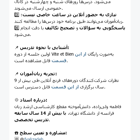
می‌شود. درس‌ها روزهای شنبه و چهارشنبه در کانال
خصوصی ارسال می‌شوند.
نیازی به حضور آنلاین در ساعت خاصی نیست
؛
3️⃣
زبان‌آموزان می‌توانند طبق برنامه خود درس‌ها را مطالعه کنند.
پاسخگویی به سؤالات
و
تصحیح تکالیف
با دقت انجام
4️⃣
می‌شود.
آشنایی با نحوه تدریس:
📌
اولین جلسه از دوره Vite et Bien به‌صورت رایگان
از این
قابل مشاهده است.
قسمت
تجربه زبان‌آموزان:
📌
نظرات شرکت‌کنندگان دوره‌های فرنچ آنلاین طی بیش از 9
قابل دسترس است.
سال برگزاری
از این قسمت
درباره استاد:
💠
فاطمه ولی‌زاده، دانش‌آموخته مقطع کارشناسی ارشد زبان
فرانسه از دانشگاه تهران،
با
بیش از 14 سال سابقه
.
تدریس تخصصی
مشاوره و تعیین سطح:
☎️
🆔 @
fvalizadeh