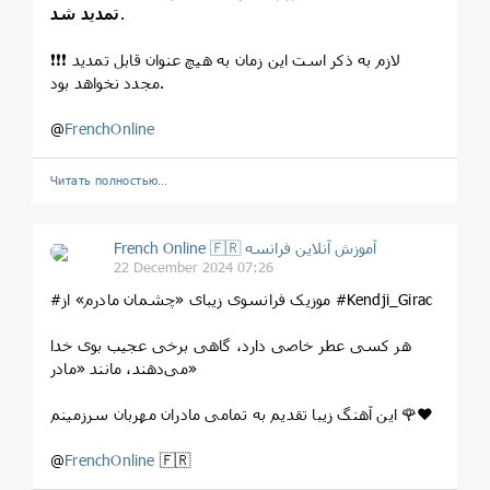
.
تمدید شد
❗️❗️❗️ لازم به ذکر است این زمان به هیچ عنوان قابل تمدید
مجدد نخواهد بود.
@
FrenchOnline
Читать полностью…
French Online 🇫🇷 آموزش آنلاین فرانسه
22 December 2024 07:26
#موزیک فرانسوی زیبای «چشمان مادرم» از #Kendji_Girac
هر کسی عطر خاصی دارد، گاهی برخی عجیب بوی خدا
می‌دهند، مانند «مادر»
این آهنگ زیبا تقدیم به تمامی مادران مهربان سرزمینم 🌹❤️
@
FrenchOnline
🇫🇷