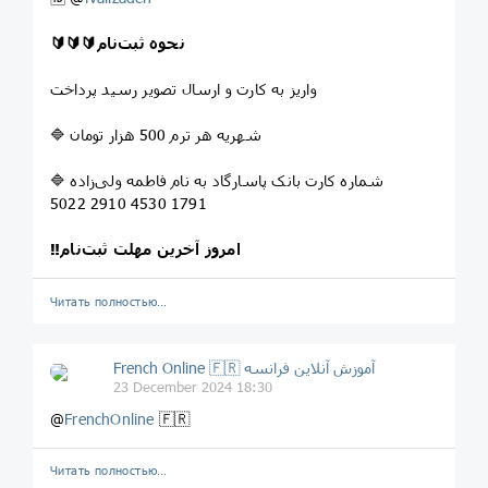
🔰🔰🔰نحوه ثبت‌نام
واریز به کارت و ارسال تصویر رسید پرداخت
🔷 شهریه هر ترم 500 هزار تومان
🔷 شماره کارت بانک پاسارگاد به نام فاطمه ولی‌زاده
5022 2910 4530 1791
‼️امروز آخرین مهلت ثبت‌نام
Читать полностью…
French Online 🇫🇷 آموزش آنلاین فرانسه
23 December 2024 18:30
@
FrenchOnline
🇫🇷
Читать полностью…