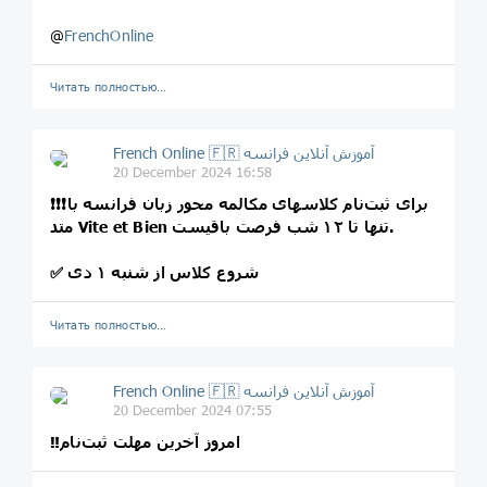
@
FrenchOnline
Читать полностью…
French Online 🇫🇷 آموزش آنلاین فرانسه
20 December 2024 16:58
❗️❗️❗️برای ثبت‌نام کلاسهای مکالمه محور زبان فرانسه با
متد Vite et Bien تنها تا ۱۲ شب فرصت باقیست.
✅ شروع کلاس از شنبه ۱ دی
Читать полностью…
French Online 🇫🇷 آموزش آنلاین فرانسه
20 December 2024 07:55
‼️امروز آخرین مهلت ثبت‌نام