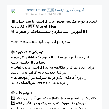
French Online 🇫🇷 آموزش آنلاین فرانسه
22 December 2024 18:08
🟩 ثبت‌نام دوره مکالمه محور زبان فرانسه با متد جذاب
و کاربردی 🇫🇷 Vite et Bien
آموزش استاندارد و سیستماتیک از صفر تا B1
🎯
‼️تمدید مهلت ثبت‌نام: سه‌شنبه ۴ دی
ویژگی‌های دوره:
🔵
• این دوره آموزشی شامل
20 ترم یک‌ماهه
و
هر ترم
است.
شامل 8 جلسه
• در این دوره تمرکز بر
مکالمه روان
،
افزایش دایره لغات
می‌باشد.
در کنار
تقویت پایه گرامری
• این دوره
آمادگی لازم برای شرکت در آزمون‌های
مانند DELF را فراهم می‌کند.
بین‌المللی
توضیحات:
🔴
آغاز می‌شوند.
1️⃣ کلاس‌ها از
الفبا و سطح کاملاً مقدماتی
آموزش‌ به صورت غیرحضوری و در تلگرام
ارائه
2️⃣
می‌شود. درس‌ها روزهای شنبه و چهارشنبه در کانال