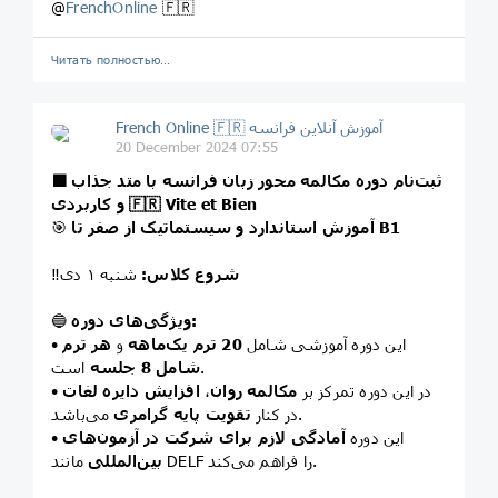
@
FrenchOnline
🇫🇷
Читать полностью…
French Online 🇫🇷 آموزش آنلاین فرانسه
20 December 2024 07:55
🟩 ثبت‌نام دوره مکالمه محور زبان فرانسه با متد جذاب
و کاربردی 🇫🇷 Vite et Bien
آموزش استاندارد و سیستماتیک از صفر تا B1
🎯
شروع کلاس:
شنبه ۱ دی
‼️
ویژگی‌های دوره:
🔵
• این دوره آموزشی شامل
20 ترم یک‌ماهه
و
هر ترم
است.
شامل 8 جلسه
• در این دوره تمرکز بر
مکالمه روان
،
افزایش دایره لغات
می‌باشد.
در کنار
تقویت پایه گرامری
• این دوره
آمادگی لازم برای شرکت در آزمون‌های
مانند DELF را فراهم می‌کند.
بین‌المللی