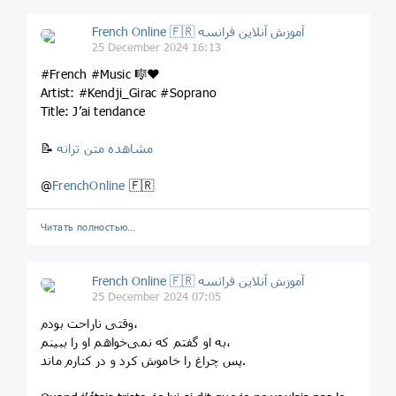
French Online 🇫🇷 آموزش آنلاین فرانسه
25 December 2024 16:13
#French #Music 🎼❤️
Artist: #Kendji_Girac #Soprano
Title: J’ai tendance
مشاهده متن ترانه
📝
@
FrenchOnline
🇫🇷
Читать полностью…
French Online 🇫🇷 آموزش آنلاین فرانسه
25 December 2024 07:05
وقتی ناراحت بودم،
به او گفتم که نمی‌خواهم او را ببینم،
پس چراغ را خاموش کرد و در کنارم ماند.