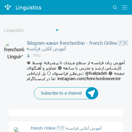
Linguistics
Telegram-канал frenchonline - French Online 🇫🇷
آموزش آنلاین فرانسه
77612
💎 آموزش زبان فرانسه از سطح مبتدی تا پیشرفته توسط
کارشناس ارشد و مدرس با سابقه 🔴 تصاویر و آهنگهای
بی‌نظیر فرانسوی ⚪️ پل ارتباطی: @fvalizadeh 🔵 صفحه
ما در اینستاگرام: instagram.com/frenchonlinecenter
Subscribe to a channel
French Online 🇫🇷 آموزش آنلاین فرانسه