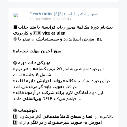
French Online 🇫🇷 آموزش آنلاین فرانسه
24 December 2024 08:03
🟩 ثبت‌نام دوره مکالمه محور زبان فرانسه با متد جذاب
و کاربردی 🇫🇷 Vite et Bien
آموزش استاندارد و سیستماتیک از صفر تا B1
🎯
‼️امروز آخرین مهلت ثبت‌نام
ویژگی‌های دوره:
🔵
• این دوره آموزشی شامل
20 ترم یک‌ماهه
و
هر ترم
است.
شامل 8 جلسه
• در این دوره تمرکز بر
مکالمه روان
،
افزایش دایره لغات
می‌باشد.
در کنار
تقویت پایه گرامری
• این دوره
آمادگی لازم برای شرکت در آزمون‌های
مانند DELF را فراهم می‌کند.
بین‌المللی
توضیحات:
🔴
آغاز می‌شوند.
1️⃣ کلاس‌ها از
الفبا و سطح کاملاً مقدماتی
آموزش‌ به صورت غیرحضوری و در تلگرام
ارائه
2️⃣