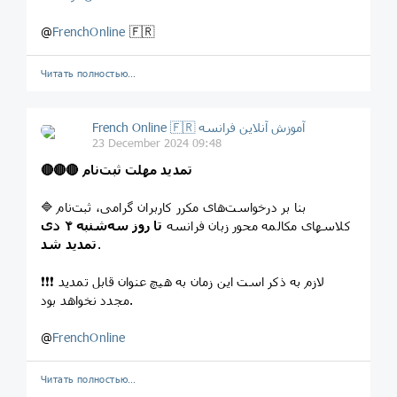
@
FrenchOnline
🇫🇷
Читать полностью…
French Online 🇫🇷 آموزش آنلاین فرانسه
23 December 2024 09:48
🔴🔴🔴 تمدید مهلت ثبت‌نام
🔷 بنا بر درخواست‌های مکرر کاربران گرامی، ثبت‌نام
کلاسهای مکالمه محور زبان فرانسه
تا روز سه‌شنبه ۴ دی
.
تمدید شد
❗️❗️❗️ لازم به ذکر است این زمان به هیچ عنوان قابل تمدید
مجدد نخواهد بود.
@
FrenchOnline
Читать полностью…