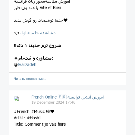
آموزش مکالمه‌محور زبان فرانسه
با متد بی‌نظیر Vite et Bien
حتما توضیحات رو گوش بدید❤️
مشاهده جلسه اول
👈
‼️شروع ترم جدید: ۱ دی
🔹مشاوره و ثبت‌نام:
@
fvalizadeh
Читать полностью…
French Online 🇫🇷 آموزش آنلاین فرانسه
19 December 2024 17:46
#French #Music 🎼❤️
Artist: #Hoshi
Title: Comment je vais faire