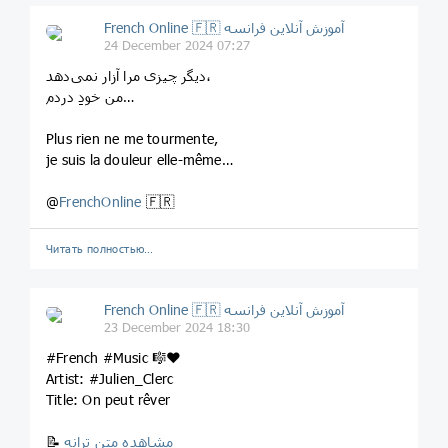
French Online 🇫🇷 آموزش آنلاین فرانسه
24 December 2024 07:27
دیگر چیزی مرا آزار نمی‌دهد،
من خودِ دردم…
Plus rien ne me tourmente,
je suis la douleur elle-même…
@
FrenchOnline
🇫🇷
Читать полностью…
French Online 🇫🇷 آموزش آنلاین فرانسه
23 December 2024 18:30
#French #Music 🎼❤️
Artist: #Julien_Clerc
Title: On peut rêver
مشاهده متن ترانه
📝