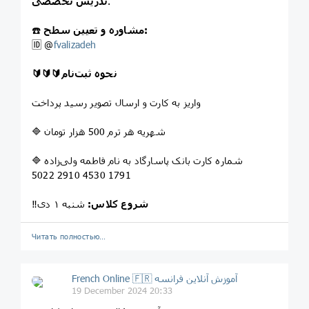
.
تدریس تخصصی
مشاوره و تعیین سطح:
☎️
🆔 @
fvalizadeh
🔰🔰🔰نحوه ثبت‌نام
واریز به کارت و ارسال تصویر رسید پرداخت
🔷 شهریه هر ترم 500 هزار تومان
🔷 شماره کارت بانک پاسارگاد به نام فاطمه ولی‌زاده
5022 2910 4530 1791
شروع کلاس:
شنبه ۱ دی
‼️
Читать полностью…
French Online 🇫🇷 آموزش آنلاین فرانسه
19 December 2024 20:33