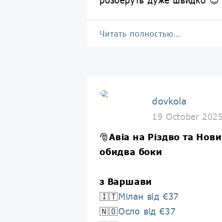
Читать полностью…
dovkola
19 October 202
🎅
Авіа на Різдво та Нови
обидва боки
з Варшави
🇮🇹
Мілан від €37
🇳🇴
Осло від €37