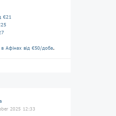
8
1
д €21
€25
27
 в Афінах від €50/доба
.
a
ober 2025 12:33