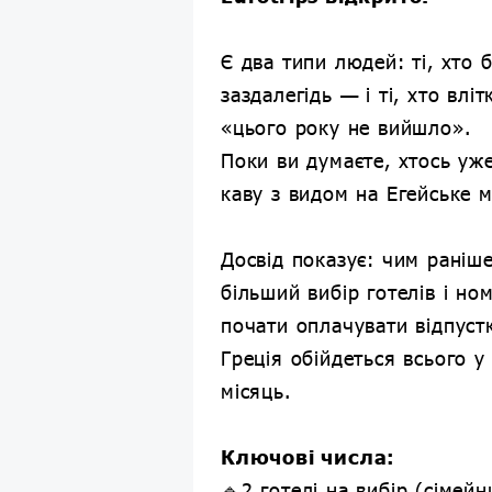
Є два типи людей: ті, хто
заздалегідь — і ті, хто влі
«цього року не вийшло».
Поки ви думаєте, хтось уж
каву з видом на Егейське 
Досвід показує: чим раніш
більший вибір готелів і но
почати оплачувати відпуст
Греція обійдеться всього у
місяць.
Ключові числа:
🔹2 готелі на вибір (сімей