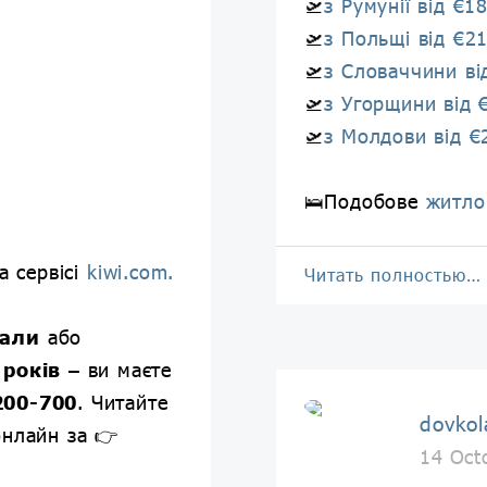
🛫
з Румунії від €1
🛫
з Польщі від €2
🛫
з Словаччини ві
🛫
з Угорщини від 
🛫
з Молдови від €
🛌Подобове
житло
а сервісі
kiwi.com.
Читать полностью…
вали
або
 років
– ви маєте
200-700
. Читайте
dovkol
онлайн за 👉
14 Oct