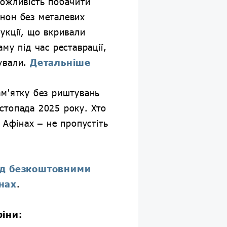
можливість побачити
нон без металевих
укції, що вкривали
му під час реставрації,
ували.
Детальніше
м'ятку без риштувань
стопада 2025 року. Хто
 Афінах – не пропустіть
йд безкоштовними
нах
.
фіни: