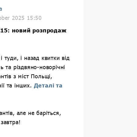
a
ober 2025 15:50
€15: новий розпродаж
і туди, і назад квитки від
нь та різдвяно-новорічні
антів з міст Польщі,
ії та інших.
Деталі та
антів, але не баріться,
 завтра!