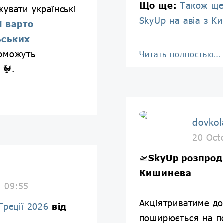
Що ще:
Також ще
увати українські
SkyUp на авіа з К
і варто
ьських
поможуть
Читать полностью…
 🐓.
dovkol
20 Oct
🛫
SkyUp розпрода
Кишинева
5 09:55
Акціятриватиме д
Греції 2026
від
поширюється на п