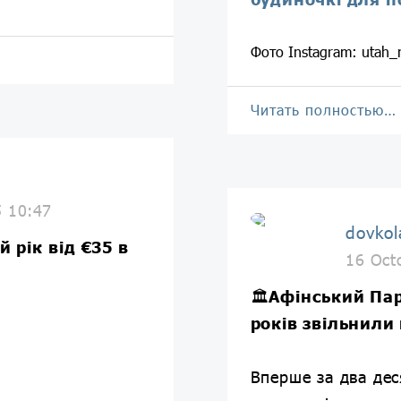
Фото Instagram: utah_
Читать полностью…
5 10:47
dovkol
й рік
від €35 в
16 Oct
🏛
Афінський Па
років звільнили
Вперше за два деся