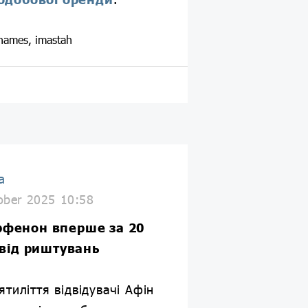
names, imastah
a
ober 2025 10:58
рфенон вперше за 20
 від риштувань
тиліття відвідувачі Афін