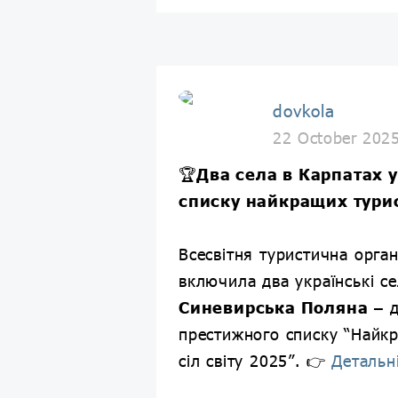
dovkola
22 October 202
🏆
Два села в Карпатах 
списку найкращих турис
Всесвітня туристична орга
включила два українські с
Синевирська Поляна
– д
престижного списку “Найк
сіл світу 2025”. 👉
Детальн