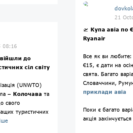
dovkol
21 Oct
🛫
Купа авіа по 
Ryanair
5 08:16
Все як ви любите: 
увійшли до
€15, є дати на осі
тичних сіл світу
свята. Багато варі
Словаччини, Румун
нізація (UNWTO)
приклади авіа
ела –
Колочава
та
о свого
Поки є багато варі
ращих туристичних
акція закінчується
іше