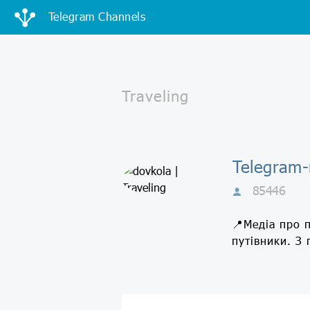
Telegram Channels
Telegram-
85446
📍Медіа про п
путівники. З