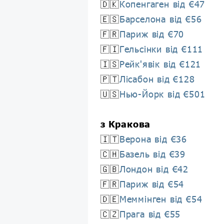
🇩🇰
Копенгаген від €47
🇪🇸
Барселона від €56
🇫🇷
Париж від €70
🇫🇮
Гельсінки від €111
🇮🇸
Рейк'явік від €121
🇵🇹
Лісабон від €128
🇺🇸
Нью-Йорк від €501
з Кракова
🇮🇹
Верона від €36
🇨🇭
Базель від €39
🇬🇧
Лондон від €42
🇫🇷
Париж від €54
🇩🇪
Меммінген від €54
🇨🇿
Прага від €55