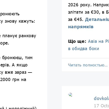
2026 року. Напри
злітати за €30, в 
 бронюють
за €45.
Детальні
тку знову кажуть:
напрямків
е планує ранкову
Що ще:
Авіа на Р
море.
в обидва боки
е бронюєш, тим
мерів. А якщо
Читать полностью…
ку вже зараз —
 2000 грн на
dovkol
17 Oct
ний і молодіжний)