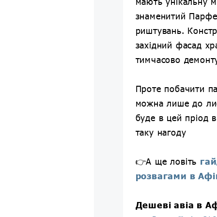
мають унікальну 
знаменитий Парфе
риштувань. Констр
західний фасад хра
тимчасово демонт
Проте побачити па
можна лише до ли
буде в цей пріод в
таку нагоду
👉А ще ловіть
га
розвагами в Афі
Дешеві авіа в А