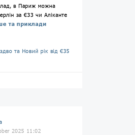
клад, в Париж можна
Берлін за €33 чи Аліканте
ше та приклади
іздво та Новий рік від €35
a
ober 2025 11:02