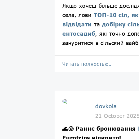
Якщо хочеш більше дослідж
села, лови
ТОП-10 сіл, як
відвідати
та
добірку сіл
ентосадиб
, які точно до
зануритися в сільский вайб
Читать полностью…
dovkola
21 October 202
🌊🐚 Раннє бронювання
Eurotrips відкрито!