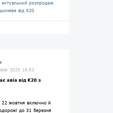
 актуальний розпродаж
ишинева від €20
a
ober 2025 16:53
є авіа від €20 з
о 22 жовтня включно й
одорожі до 31 березня