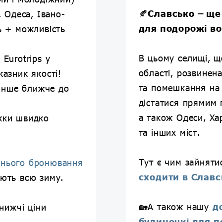
🍂
Славсько – ще
, Одеса, Івано-
для подорожі в
ь + можливість
В цьому селищі, щ
 Eurotrips у
області, розвинен
казник якості!
та помешкання на 
інше ближче до
дістатися прямим 
а також Одеси, Ха
іжки швидко
та інших міст.
Тут є чим зайняти
ннього бронювання
сходити в Славс
іють всю зиму.
🏡А також нашу
д
йнижчі ціни
будиночкі для п