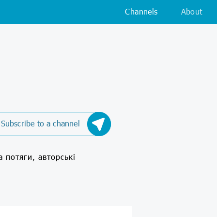
Channels
About
Subscribe to a channel
а потяги, авторські