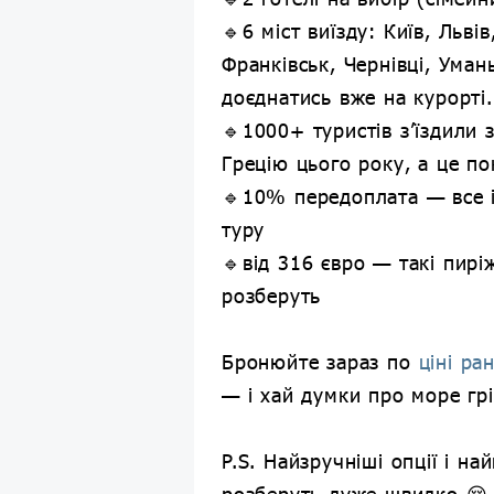
🔹6 міст виїзду: Київ, Львів
Франківськ, Чернівці, Уман
доєднатись вже на курорті.
🔹1000+ туристів з’їздили з
Грецію цього року, а це по
🔹10% передоплата — все 
туру
🔹від 316 євро — такі пир
розберуть
Бронюйте зараз по
ціні ра
— і хай думки про море гр
P.S. Найзручніші опції і на
розберуть дуже швидко 😌