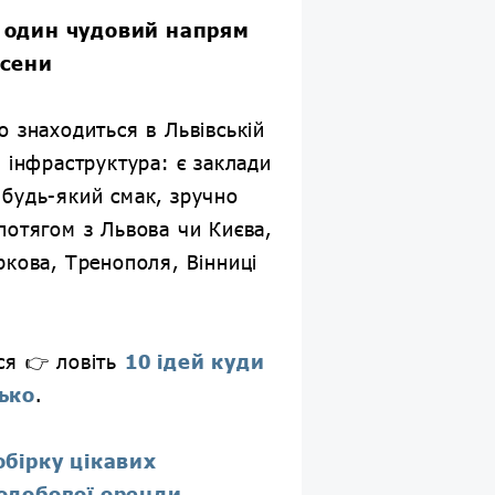
 один чудовий напрям
осени
о знаходиться в Львівській
а інфраструктура: є заклади
будь-який смак, зручно
потягом з Львова чи Києва,
ркова, Тренополя, Вінниці
ся 👉 ловіть
10 ідей куди
ько
.
обірку цікавих
одобової оренди
.