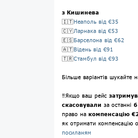
з Кишинева
🇮🇹
Неаполь від €35
🇨🇾
Ларнака від €53
🇪🇸
Барселона від €62
🇦🇹
Відень від €91
🇹🇷
Стамбул від €93
Більше варіантів шукайте н
‼️Якщо ваш рейс
затриму
скасовували
за останні
6
право на
компенсацію €
як отримати компенсацію 
посиланям