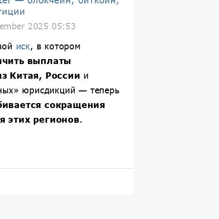
тиции
ember 2025 05:53
свой
иск
, в котором
ичить выплаты
з Китая, России
и
ных» юрисдикций — теперь
бивается сокращения
я этих регионов
.