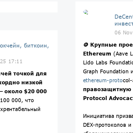
DeCen
инвес
06 Nov
🪙
Крупные прое
окчейн, биткоин,
Ethereum
(Aave L
25 17:11
Lido Labs Foundati
Graph Foundation 
ячей точкой для
ethereum-proto
col
кордно низкой
правозащитную 
— около $20 000
Protocol Advocac
100 000, что
рхрентабельный
Инициатива призва
DEX-протоколов и