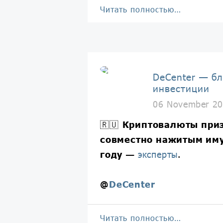
Читать полностью…
DeCenter — бл
инвестиции
06 November 20
🇷🇺
Криптовалюты приз
совместно нажитым иму
году
—
эксперты
.
@
DeCenter
Читать полностью…