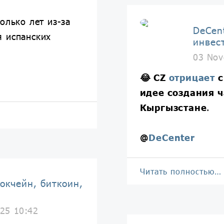
олько лет из-за
DeCen
 испанских
инвес
03 Nov
😂
CZ
отрицает
с
идее создания ч
Кыргызстане
.
@
DeCenter
Читать полностью…
окчейн, биткоин,
25 10:42