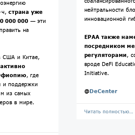
сбалансированног
роэнергию
нейтральности бл
⋅ч,
страна уже
инновационной ги
0 000 000
— эти
править на
EPAA также нам
посредником ме
регуляторами
, 
в США и Китае,
вроде DeFi Educat
 активно
Initiative.
 Эфиопию
, где
и и поддержки
@
DeCenter
им из самых
еров в мире.
Читать полностью…