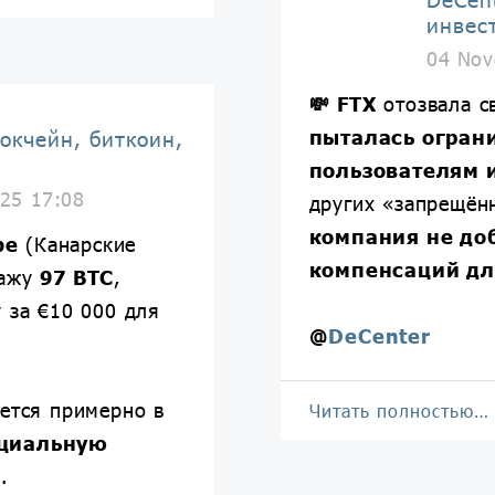
инвес
04 Nov
💸
FTX
отозвала 
пыталась огран
окчейн, биткоин,
пользователям и
25 17:08
других «запрещён
компания не до
фе
(Канарские
компенсаций дл
дажу
97 BTC
,
 за €10 000 для
@
DeCenter
ается примерно в
Читать полностью…
нциальную
%
.