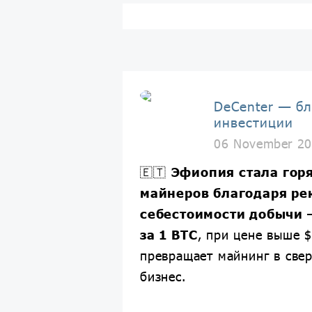
DeCenter — бл
инвестиции
06 November 20
🇪🇹
Эфиопия стала гор
майнеров благодаря ре
себестоимости добычи 
за 1 BTC
, при цене выше $
превращает майнинг в све
бизнес.