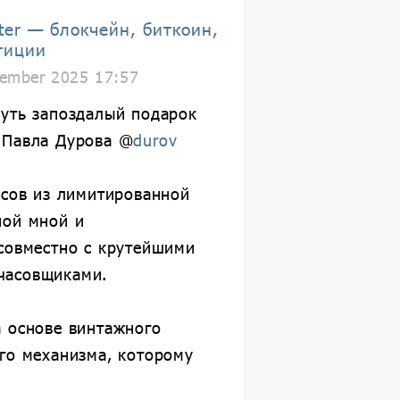
ter — блокчейн, биткоин,
тиции
ember 2025 17:57
чуть запоздалый подарок
 Павла Дурова @
durov
асов из лимитированной
ной мной и
овместно с крутейшими
часовщиками.
а основе винтажного
го механизма, которому