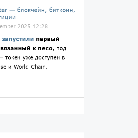
ter — блокчейн, биткоин,
тиции
ember 2025 12:28
е
запустили
первый
ивязанный к песо
, под
 токен уже доступен в
se и World Chain.