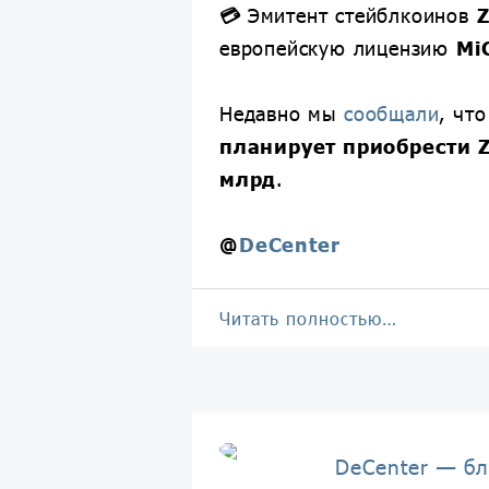
💳
Эмитент стейблкоинов
Z
европейскую лицензию
Mi
Недавно мы
сообщали
, чт
планирует приобрести Z
млрд
.
@
DeCenter
Читать полностью…
DeCenter — бл