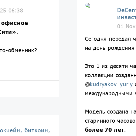
DeCen
25 06:38
инвес
 офисное
01 Nov
Сити»
.
Сегодня передал 
на день рождения
то-обменник?
Это 1 из десяти ч
коллекции создан
@
kudryakov_yuriy
с
международными 
Модель создана н
старинного часово
более 70 лет
.
окчейн, биткоин,