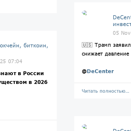
DeCen
инвес
05 Nov
🇺🇸 Трамп заявил
окчейн, биткоин,
снижает давление 
25 07:04
@
DeCenter
нают в России
ществом в 2026
Читать полностью…
DeCen