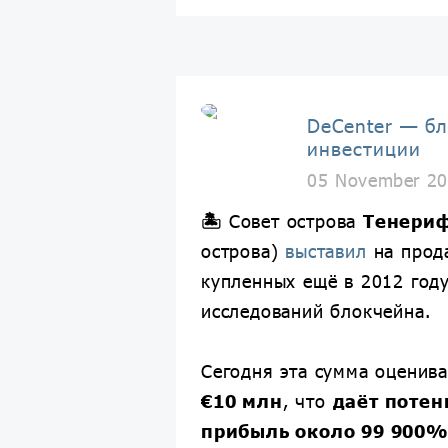
DeCenter — бл
инвестиции
05 November 20
🏝
Совет острова
Тенери
острова)
выставил
на про
купленных ещё в 2012 году
исследований блокчейна.
Сегодня эта сумма оценив
€10 млн
, что
даёт поте
прибыль около 99 900