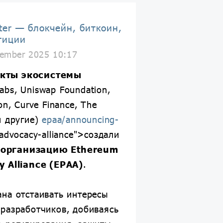
ter — блокчейн, биткоин,
тиции
ember 2025 10:17
кты экосистемы
abs, Uniswap Foundation,
on, Curve Finance, The
и другие)
epaa/announcing-
-advocacy-alliance">создали
организацию Ethereum
y Alliance (EPAA)
.
на отстаивать интересы
 разработчиков, добиваясь