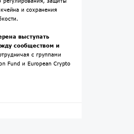
о регулирования, защиты
окчейна и сохранения
бкости.
ерена выступать
жду сообществом и
сотрудничая с группами
ion Fund и European Crypto