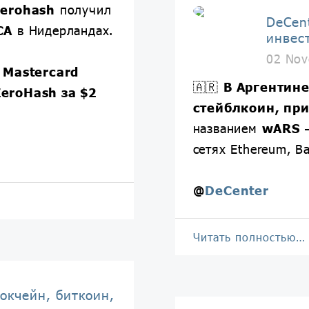
erohash
получил
DeCen
CA
в Нидерландах.
инвес
02 Nov
о
Mastercard
🇦🇷
В Аргентин
eroHash за $2
стейблкоин, пр
названием
wARS
—
сетях Ethereum, Ba
@
DeCenter
Читать полностью…
окчейн, биткоин,