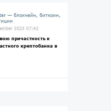
ter — блокчейн, биткоин,
тиции
ember 2025 07:42
вою причастность к
астного криптобанка в