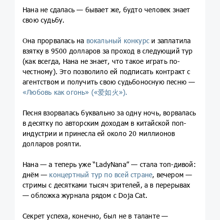
Нана не сдалась — бывает же, будто человек знает
свою судьбу.
Она прорвалась на
вокальный конкурс
и заплатила
взятку в 9500 долларов за проход в следующий тур
(как всегда, Нана не знает, что такое играть по-
честному). Это позволило ей подписать контракт с
агентством и получить свою судьбоносную песню —
«Любовь как огонь» («爱如火»).
Песня взорвалась буквально за одну ночь, ворвалась
в десятку по авторским доходам в китайской поп-
индустрии и принесла ей около 20 миллионов
долларов роялти.
Нана — а теперь уже “LadyNana” — стала топ-дивой:
днём —
концертный тур по всей стране
, вечером —
стримы с десятками тысяч зрителей, а в перерывах
— обложка журнала рядом с Doja Cat.
Секрет успеха, конечно, был не в таланте —