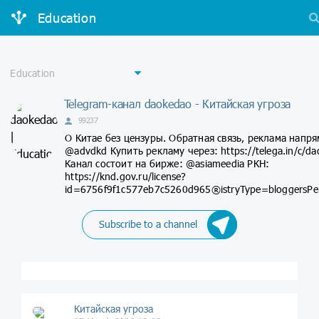
Education
Telegram-канал daokedao - Китайская угроза
99237
О Китае без цензуры. Обратная связь, реклама напр
@advdkd Купить рекламу через: https://telega.in/c/d
Канал состоит на бирже: @asiameedia РКН:
https://knd.gov.ru/license?
id=6756f9f1c577eb7c5260d965®istryType=bloggersPe
Subscribe to a channel
Китайская угроза