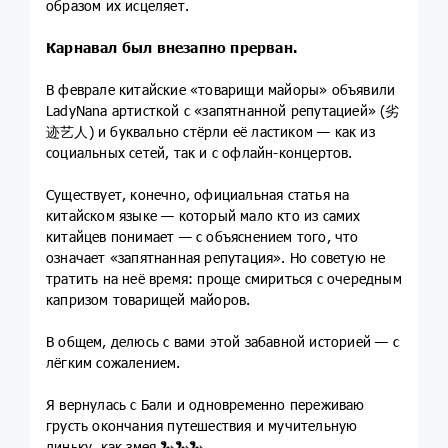
образом их исцеляет.
Карнавал был внезапно прерван.
В феврале китайские «товарищи майоры» объявили
LadyNana артисткой с «запятнанной репутацией» (劣
迹艺人) и буквально стёрли её ластиком — как из
социальных сетей, так и с офлайн-концертов.
Существует, конечно, официальная статья на
китайском языке — который мало кто из самих
китайцев понимает — с объяснением того, что
означает «запятнанная репутация». Но советую не
тратить на неё время: проще смириться с очередным
капризом товарищей майоров.
В общем, делюсь с вами этой забавной историей — с
лёгким сожалением.
Я вернулась с Бали и одновременно переживаю
грусть окончания путешествия и мучительную
линьку, как змея.🐍🐍🐍