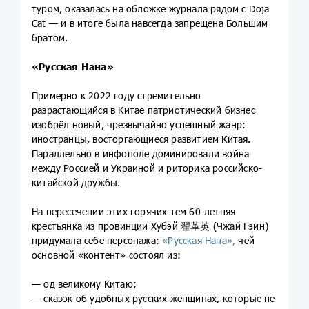
туром, оказалась на обложке журнала рядом с Doja
Cat — и в итоге была навсегда запрещена Большим
братом.
«Русская Нана»
Примерно к 2022 году стремительно
разрастающийся в Китае патриотический бизнес
изобрёл новый, чрезвычайно успешный жанр:
иностранцы, восторгающиеся развитием Китая.
Параллельно в инфополе доминировали война
между Россией и Украиной и риторика российско-
китайской дружбы.
На пересечении этих горячих тем 60-летняя
крестьянка из провинции Хубэй 翟革英 (Чжай Гэин)
придумала себе персонажа:
«Русская Нана»,
чей
основной «контент» состоял из:
— од великому Китаю;
— сказок об удобных русских женщинах, которые не