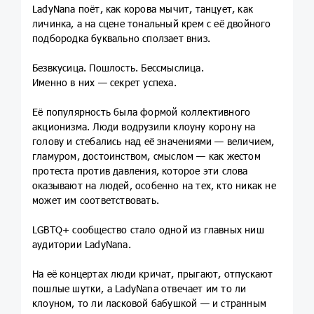
LadyNana поёт, как корова мычит, танцует, как
личинка, а на сцене тональный крем с её двойного
подбородка буквально сползает вниз.
Безвкусица. Пошлость. Бессмыслица.
Именно в них — секрет успеха.
Её популярность была формой коллективного
акционизма. Люди водрузили клоуну корону на
голову и стебались над её значениями — величием,
гламуром, достоинством, смыслом — как жестом
протеста против давления, которое эти слова
оказывают на людей, особенно на тех, кто никак не
может им соответствовать.
LGBTQ+ сообщество стало одной из главных ниш
аудитории LadyNana.
На её концертах люди кричат, прыгают, отпускают
пошлые шутки, а LadyNana отвечает им то ли
клоуном, то ли ласковой бабушкой — и странным