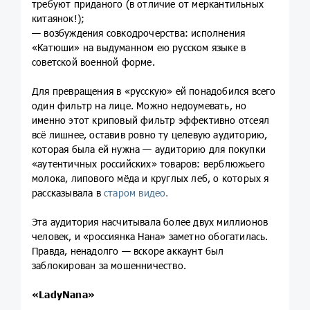
требуют приданого (в отличие от меркантильных
китаянок!);
— возбуждения совкодрочерства: исполнения
«Катюши» на выдуманном ею русском языке в
советской военной форме.
Для превращения в «русскую» ей понадобился всего
один фильтр на лице. Можно недоумевать, но
именно этот криповый фильтр эффективно отсеял
всё лишнее, оставив ровно ту целевую аудиторию,
которая была ей нужна — аудиторию для покупки
«аутентичных российских» товаров: верблюжьего
молока, липового мёда и круглых леб, о которых я
рассказывала в
старом видео.
Эта аудитория насчитывала более двух миллионов
человек, и «россиянка Нана» заметно обогатилась.
Правда, ненадолго — вскоре аккаунт был
заблокирован за мошенничество.
«LadyNana»