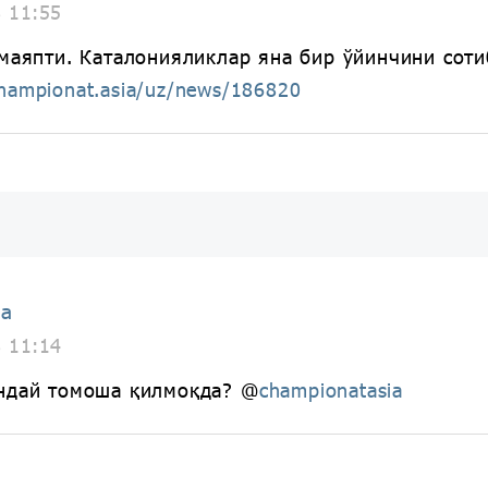
8 11:55
амаяпти. Каталонияликлар яна бир ўйинчини сот
championat.asia/uz/news/186820
ia
8 11:14
андай томоша қилмоқда? @
championatasia