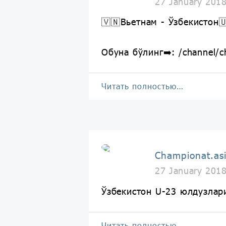
27 January 201
🇻🇳Вьетнам - Ўзбекистон
Обуна бўлинг➡️: /channel/c
Читать полностью…
Championat.as
27 January 201
Ўзбекистон U-23 юлдузла
Читать полностью…