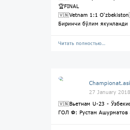
🏆FINAL
🇻🇳Vetnam 1:1 O‘zbekiston
Биринчи бўлим якунланди
Читать полностью…
Championat.as
27 January 201
🇻🇳Вьетнам U-23 - Ўзбеки
ГОЛ ⚽️: Рустам Ашурматов