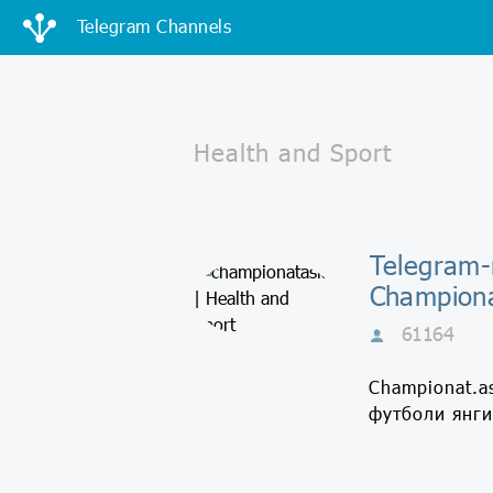
Telegram Channels
Telegram-
Championa
61164
Championat.a
футболи янги