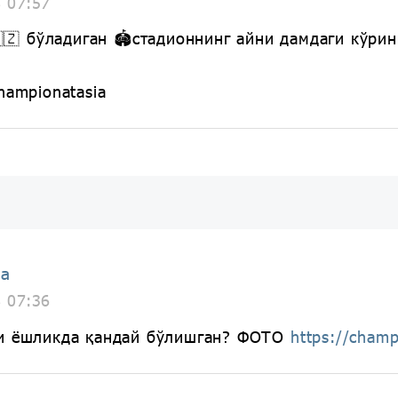
8 07:57
🇺🇿 бўладиган 🏟стадионнинг айни дамдаги кўри
hampionatasia
ia
8 07:36
ри ёшликда қандай бўлишган? ФОТО
https://cham