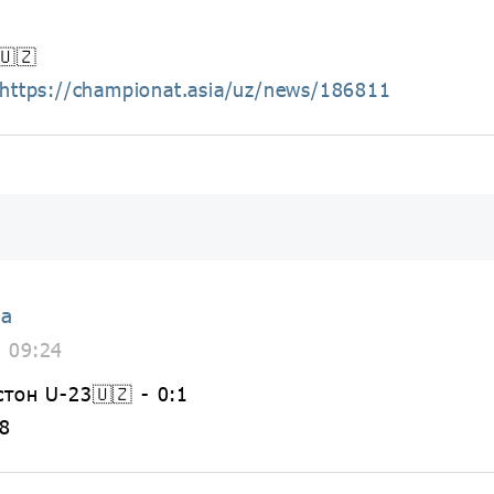
🇺🇿
https://championat.asia/uz/news/186811
ia
8 09:24
стон U-23🇺🇿 - 0:1
 8