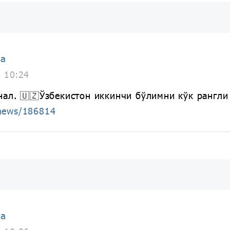
ia
8 10:24
нал. 🇺🇿Ўзбекистон иккинчи бўлимни кўк рангли
/news/186814
ia