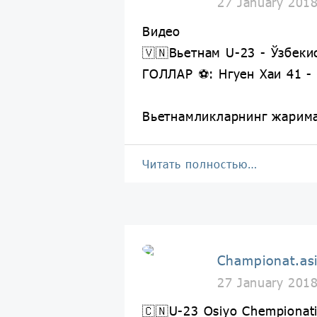
27 January 201
Видео
🇻🇳Вьетнам U-23 - Ўзбеки
ГОЛЛАР ⚽️: Нгуен Хаи 41 -
Вьетнамликларнинг жарима
Читать полностью…
Championat.as
27 January 201
🇨🇳U-23 Osiyo Chempionat