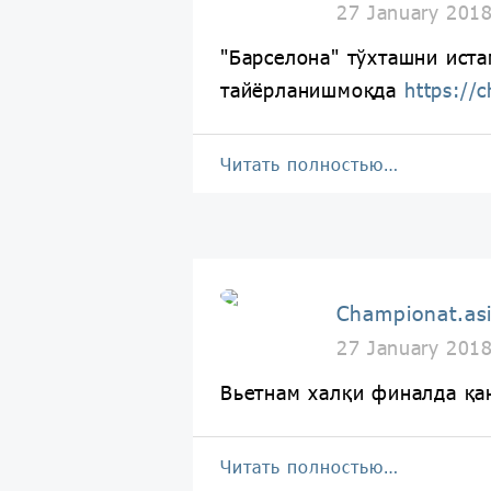
27 January 201
"Барселона" тўхташни ист
тайёрланишмоқда
https://
Читать полностью…
Championat.as
27 January 201
Вьетнам халқи финалда қ
Читать полностью…