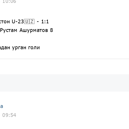
8 10:06
стон U-23🇺🇿 - 1:1
 Рустам Ашурматов 8
дан урган голи
ia
8 09:54
i