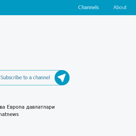
Channels
About
Subscribe to a channel
 ва Европа давлатлари
natnews