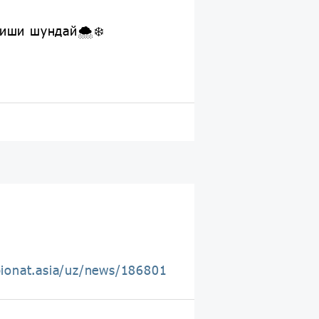
ниши шундай🌨❄️
pionat.asia/uz/news/186801