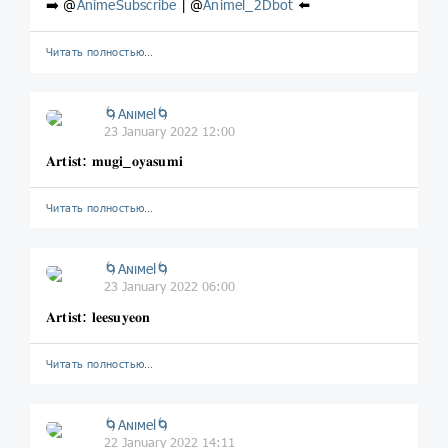
➡️ @
AnimeSubscribe
| @
Animel_2Dbot
⬅️
Читать полностью…
🌀Aɴιмel🌀
23 January 2022 12:00
𝐀𝐫𝐭𝐢𝐬𝐭: 𝐦𝐮𝐠𝐢_𝐨𝐲𝐚𝐬𝐮𝐦𝐢
Читать полностью…
🌀Aɴιмel🌀
23 January 2022 06:00
𝐀𝐫𝐭𝐢𝐬𝐭: 𝐥𝐞𝐞𝐬𝐮𝐲𝐞𝐨𝐧
Читать полностью…
🌀Aɴιмel🌀
22 January 2022 14:11