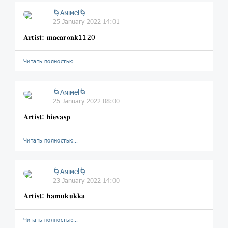
🌀Aɴιмel🌀
25 January 2022 14:01
𝐀𝐫𝐭𝐢𝐬𝐭: 𝐦𝐚𝐜𝐚𝐫𝐨𝐧𝐤1120
Читать полностью…
🌀Aɴιмel🌀
25 January 2022 08:00
𝐀𝐫𝐭𝐢𝐬𝐭: 𝐡𝐢𝐞𝐯𝐚𝐬𝐩
Читать полностью…
🌀Aɴιмel🌀
23 January 2022 14:00
𝐀𝐫𝐭𝐢𝐬𝐭: 𝐡𝐚𝐦𝐮𝐤𝐮𝐤𝐤𝐚
Читать полностью…