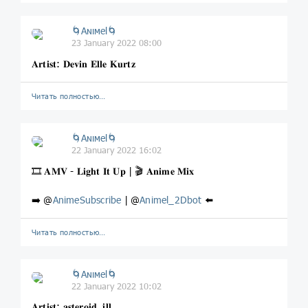
🌀Aɴιмel🌀
23 January 2022 08:00
𝐀𝐫𝐭𝐢𝐬𝐭: 𝐃𝐞𝐯𝐢𝐧 𝐄𝐥𝐥𝐞 𝐊𝐮𝐫𝐭𝐳
Читать полностью…
🌀Aɴιмel🌀
22 January 2022 16:02
🎞 𝐀𝐌𝐕 - 𝐋𝐢𝐠𝐡𝐭 𝐈𝐭 𝐔𝐩 | 🎬 𝐀𝐧𝐢𝐦𝐞 𝐌𝐢𝐱
➡️ @
AnimeSubscribe
| @
Animel_2Dbot
⬅️
Читать полностью…
🌀Aɴιмel🌀
22 January 2022 10:02
𝐀𝐫𝐭𝐢𝐬𝐭: 𝐚𝐬𝐭𝐞𝐫𝐨𝐢𝐝_𝐢𝐥𝐥