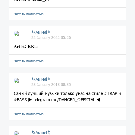
Читать полностью…
🌀Aɴιмel🌀
22 January 2022 05:26
𝐀𝐫𝐭𝐢𝐬𝐭: 𝐊𝐊𝐢𝐚
Читать полностью…
🌀Aɴιмel🌀
28 January 2018 08:35
Самый лучший музыки только унас на стиле #TRAP и
#BASS ▶️ telegram.me/DANGER_OFFICIAL ◀️
Читать полностью…
🌀Aɴιмel🌀