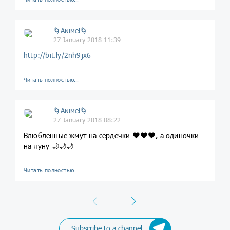
🌀Aɴιмel🌀
27 January 2018 11:39
http://bit.ly/2nh9jx6
Читать полностью…
🌀Aɴιмel🌀
27 January 2018 08:22
Влюбленные жмут на сердечки ♥️♥️♥️, а одиночки
на луну 🌙🌙🌙
Читать полностью…
Previous
Next
Subscribe to a channel