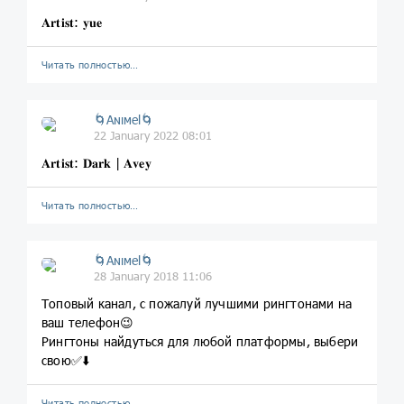
𝐀𝐫𝐭𝐢𝐬𝐭: 𝐲𝐮𝐞
Читать полностью…
🌀Aɴιмel🌀
22 January 2022 08:01
𝐀𝐫𝐭𝐢𝐬𝐭: 𝐃𝐚𝐫𝐤 | 𝐀𝐯𝐞𝐲
Читать полностью…
🌀Aɴιмel🌀
28 January 2018 11:06
Топовый канал, с пожалуй лучшими рингтонами на
ваш телефон😉
Рингтоны найдуться для любой платформы, выбери
свою✅⬇️
Читать полностью…