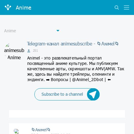
Anime
Telegram-канал animesubscribe - 🌀Aɴιмel🌀
251
Animel - это развлекательный портал
посвященный аниме культуре. Мы публикуем
качественные арты, скриншоты и AMV|AMW. Так
же, здесь вы найдете трейлеры, опенинги и
эндинги. ➡️ Вопросы | @Animel_2Dbot | ⬅️
Subscribe to a channel
🌀Aɴιмel🌀