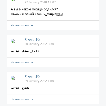
27 January 2018 11:07
А ты в каком месяце родился?
Нажми и узнай своё будущие🙌🏻
Читать полностью…
🌀Aɴιмel🌀
30 January 2022 08:01
𝐀𝐫𝐭𝐢𝐬𝐭: 𝐞𝐤𝐢𝐧𝐚_1217
Читать полностью…
🌀Aɴιмel🌀
29 January 2022 14:01
𝐀𝐫𝐭𝐢𝐬𝐭: 𝐲𝐲𝐢𝐬𝐡
Читать полностью…