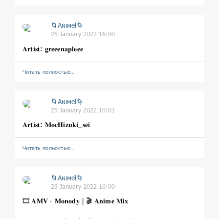
🌀Aɴιмel🌀
25 January 2022 16:00
𝐀𝐫𝐭𝐢𝐬𝐭: 𝐠𝐫𝐞𝐞𝐞𝐧𝐚𝐩𝐥𝐞𝐞𝐞
Читать полностью…
🌀Aɴιмel🌀
25 January 2022 10:01
𝐀𝐫𝐭𝐢𝐬𝐭: 𝐌𝐨𝐜𝐇𝐢𝐳𝐮𝐤𝐢_𝐬𝐞𝐢
Читать полностью…
🌀Aɴιмel🌀
23 January 2022 16:00
🎞 𝐀𝐌𝐕 - 𝐌𝐨𝐧𝐨𝐝𝐲 | 🎬 𝐀𝐧𝐢𝐦𝐞 𝐌𝐢𝐱